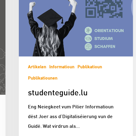
Artikelen
Informatioun
Publikatioun
Publikatiounen
studenteguide.lu
Eng Neiegkeet vum Pilier Informatioun
dëst Joer ass d'Digitaliséierung vun de
Guidë. Wat virdrun als…