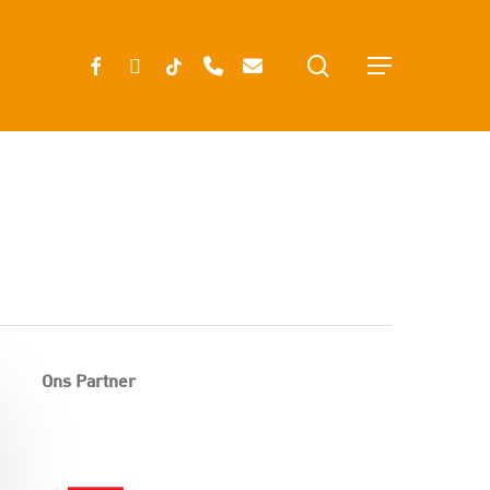
search
FACEBOOK
INSTAGRAM
TIKTOK
PHONE
EMAIL
Menu
Ons Partner