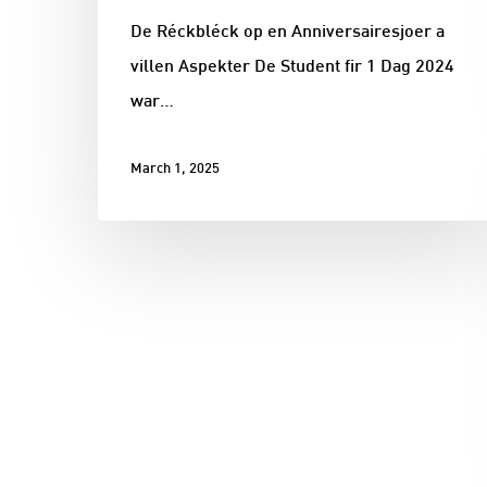
De Réckbléck op en Anniversairesjoer a
villen Aspekter De Student fir 1 Dag 2024
war…
March 1, 2025