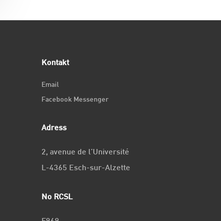
Kontakt
Email
Facebook Messenger
Adress
2, avenue de l’Université
L-4365 Esch-sur-Alzette
No RCSL