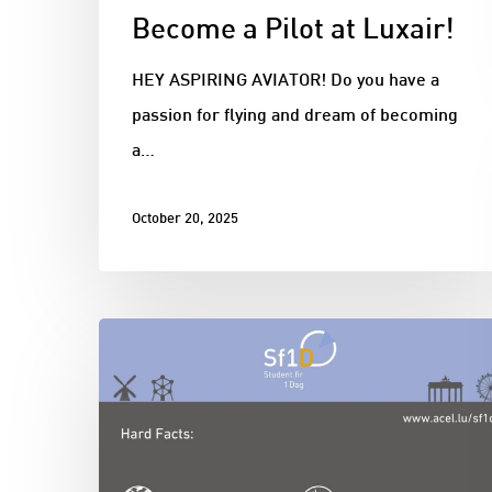
Become a Pilot at Luxair!
HEY ASPIRING AVIATOR! Do you have a
passion for flying and dream of becoming
a…
October 20, 2025