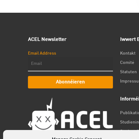
ACEL Newsletter
Iwwert E
Email Address
Kontakt
Comité
Statuten
Impress
Abonnéieren
Informé
Publikat
Studienin
Student f