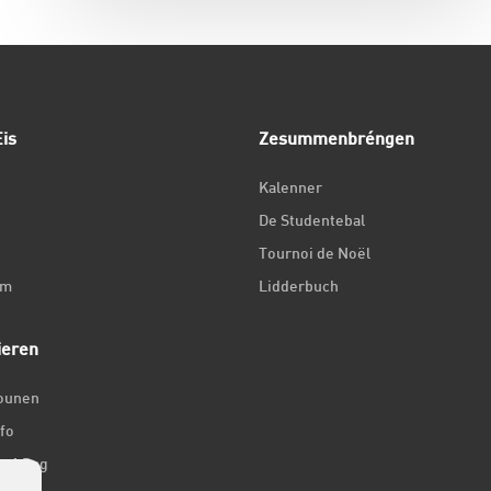
is
Zesummenbréngen
Kalenner
De Studentebal
Tournoi de Noël
um
Lidderbuch
ieren
iounen
fo
ir 1 Dag