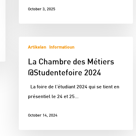
October 3, 2025
Artikelen
Informatioun
La Chambre des Métiers
@Studentefoire 2024
La foire de l’étudiant 2024 qui se tient en
présentiel le 24 et 25…
October 14, 2024