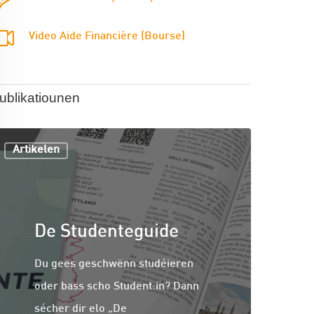
Video Aide Financière (Bourse)
ublikatiounen
Artikelen
De Studenteguide
Du gees geschwënn studéieren
oder bass scho Student:in? Dann
sécher dir elo „De