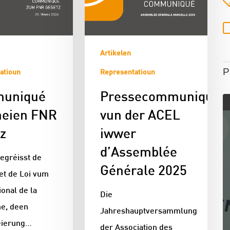
Artikelen
P
atioun
Representatioun
uniqué
Pressecommuniqué
neien FNR
vun der ACEL
z
iwwer
d’Assemblée
egréisst de
Générale 2025
et de Loi vum
onal de la
Die
e, deen
Jahreshauptversammlung
éierung…
der Association des