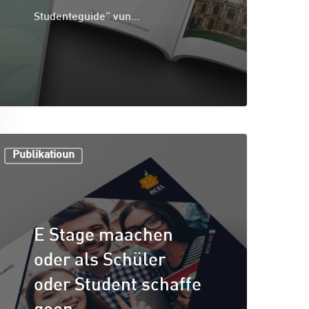
Studenteguide” vun…
Publikatioun
E Stage maachen
oder als Schüler
oder Student schaffe