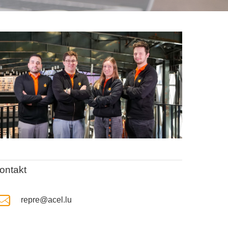
ontakt
repre@acel.lu