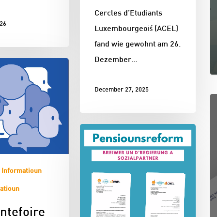
Cercles d’Etudiants
026
Luxembourgeoiś (ACEL)
fand wie gewohnt am 26.
Dezember…
December 27, 2025
Informatioun
atioun
ntefoire