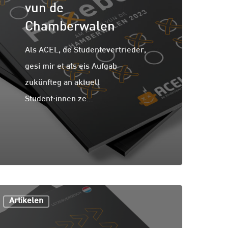
vun de
Chamberwalen
Als ACEL, de Studentevertrieder,
gesi mir et als eis Aufgab
zukünfteg an aktuell
Student:innen ze…
Artikelen