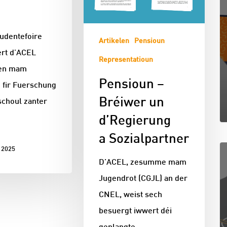
tudentefoire
Artikelen
Pensioun
ert d'ACEL
Representatioun
en mam
Pensioun –
 fir Fuerschung
Bréiwer un
schoul zanter
d’Regierung
a Sozialpartner
 2025
D’ACEL, zesumme mam
Jugendrot (CGJL) an der
CNEL, weist sech
besuergt iwwert déi