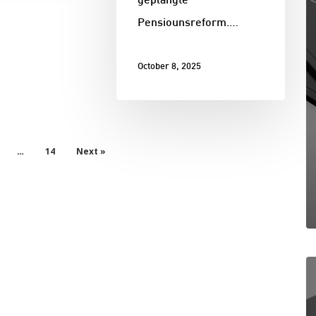
geplangte
Pensiounsreform.…
October 8, 2025
14
Next »
…