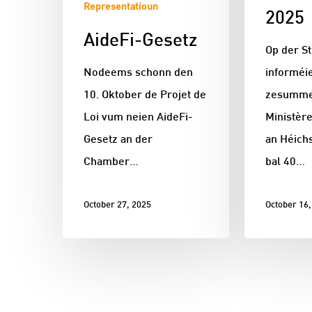
Representatioun
2025
AideFi-Gesetz
Op der S
informéi
Nodeems schonn den
zesumm
10. Oktober de Projet de
Ministère
Loi vum neien AideFi-
an Héich
Gesetz an der
bal 40…
Chamber…
October 16,
October 27, 2025