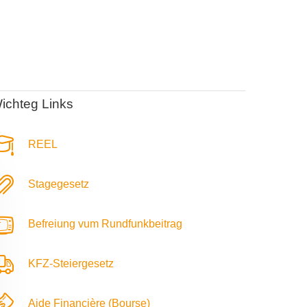
ichteg Links
REEL
Stagegesetz
Befreiung vum Rundfunkbeitrag
KFZ-Steiergesetz
Aide Financière (Bourse)