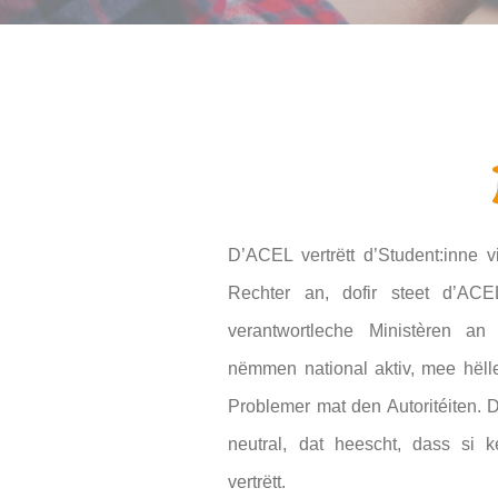
D’ACEL vertrëtt d’Student:inne vi
Rechter an, dofir steet d’A
verantwortleche Ministèren an 
nëmmen national aktiv, mee hëll
Problemer mat den Autoritéiten.
D
Hit enter to search or ESC to close
neutral, dat heescht, dass si 
vertrëtt.