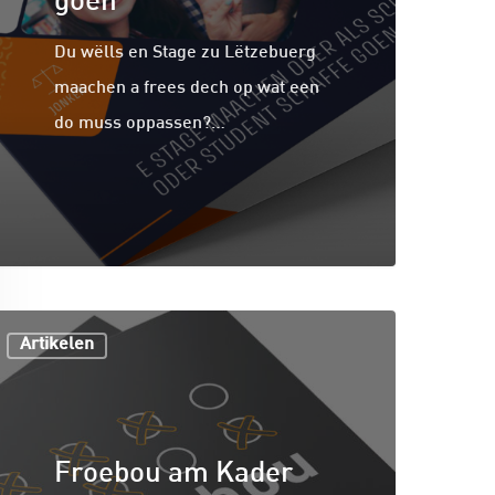
goen
Du wëlls en Stage zu Lëtzebuerg
maachen a frees dech op wat een
do muss oppassen?…
Artikelen
Froebou am Kader