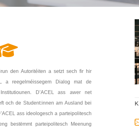
run den Autoritéiten a setzt sech fir hir
CEL a reegelméissegem Dialog mat de
Institutiounen.
D’ACEL ass awer net
K
eft och de Student:innen am Ausland bei
’ACEL ass ideologesch a parteipolitesch
keng bestëmmt parteipolitesch Meenung