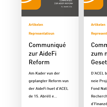
Artikelen
Artikelen
Representatioun
Represent
Communiqué
Comm
zur AideFi
zum 
Reform
Geset
Am Kader vun der
D’ACEL b
geplangter Reform vun
neie Proj
der AideFi huet d'ACEL
Fond Nati
de 15. Abrëll e…
Recherch
d’Finanz