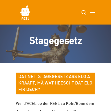
Skip
Menu
search
to
main
content
Stagegesetz
DAT NEIT STAGEGESETZ ASS ELO A
KRAAFT, MÄ WAT HEESCHT DAT ELO
FIR DECH?
Wéi d’ACEL op der REEL zu Köln/Bonn dem