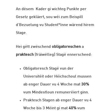
An dësem Kader gi wichteg Punkte per
Gesetz gekläert, sou wéi zum Beispill
d’Bezuelung vu Student*Inne wärend hirem
Stage.
Hei gëtt zwëschend
obligatoreschen
a
praktesch
(fräiwëlleg) Stagë ennerscheed:
Obligatoresch Stagë vun der
Universitéit oder Héichschoul mussen
ab enger Dauer vu 4 Woche mat
30%
vum Mindestloun remuneréiert ginn.
Praktesch Stagen ab enger Dauer vu 4
Woche bis 3 Méint gi mat
40%
vum