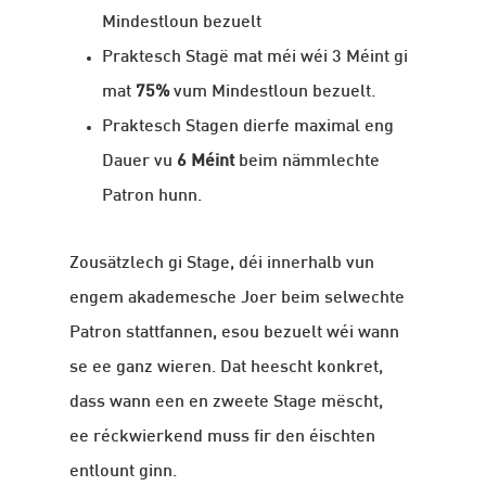
Mindestloun bezuelt
Praktesch Stagë mat méi wéi 3 Méint gi
mat
75%
vum Mindestloun bezuelt.
Praktesch Stagen dierfe maximal eng
Dauer vu
6 Méint
beim nämmlechte
Patron hunn.
Zousätzlech gi Stage, déi innerhalb vun
engem akademesche Joer beim selwechte
Patron stattfannen, esou bezuelt wéi wann
se ee ganz wieren. Dat heescht konkret,
dass wann een en zweete Stage mëscht,
ee réckwierkend muss fir den éischten
entlount ginn.