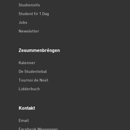
Studieninfo
Student fir 1 Dag
Jobs
Newsletter
Zesummenbréngen
Kalenner
De Studentebal
Tournoi de Noël
Lidderbuch
Kontakt
Email
Facebook Messenger