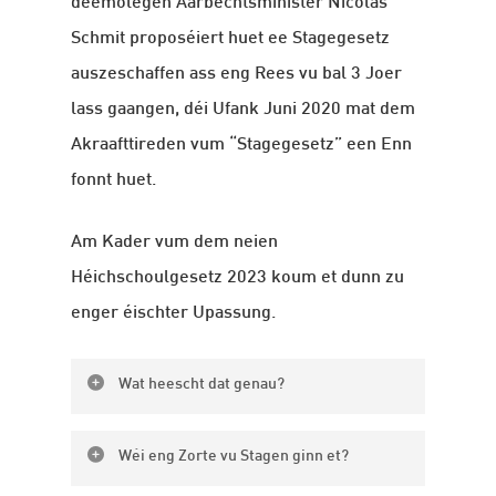
deemolegen Aarbechtsminister Nicolas
Schmit proposéiert huet ee Stagegesetz
auszeschaffen ass eng Rees vu bal 3 Joer
lass gaangen, déi Ufank Juni 2020 mat dem
Akraafttireden vum “Stagegesetz” een Enn
fonnt huet.
Am Kader vum dem neien
Héichschoulgesetz 2023 koum et dunn zu
enger éischter Upassung.
Wat heescht dat genau?
Ma fir d’alleréischt gëtt et ee juristesche
Wéi eng Zorte vu Stagen ginn et?
Kader fir d’Stageverhältnis tëscht