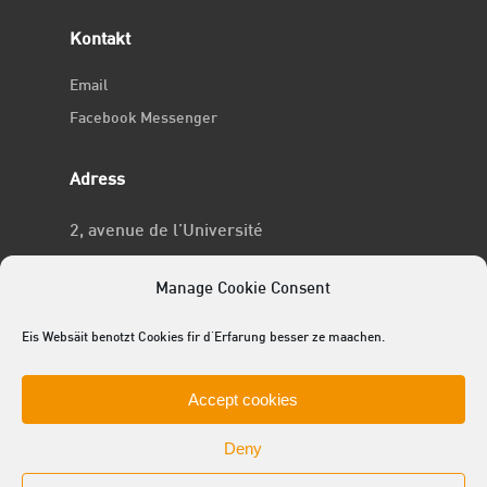
Kontakt
Email
Facebook Messenger
Adress
2, avenue de l’Université
L-4365 Esch-sur-Alzette
Manage Cookie Consent
No RCSL
Eis Websäit benotzt Cookies fir d'Erfarung besser ze maachen.
F969
Accept cookies
Deny