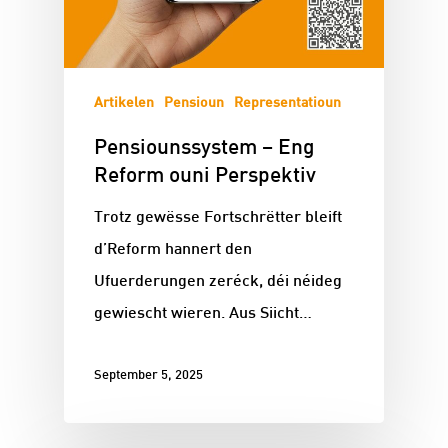
Artikelen
Pensioun
Representatioun
Pensiounssystem – Eng
Reform ouni Perspektiv
Trotz gewësse Fortschrëtter bleift
d’Reform hannert den
Ufuerderungen zeréck, déi néideg
gewiescht wieren. Aus Siicht…
September 5, 2025