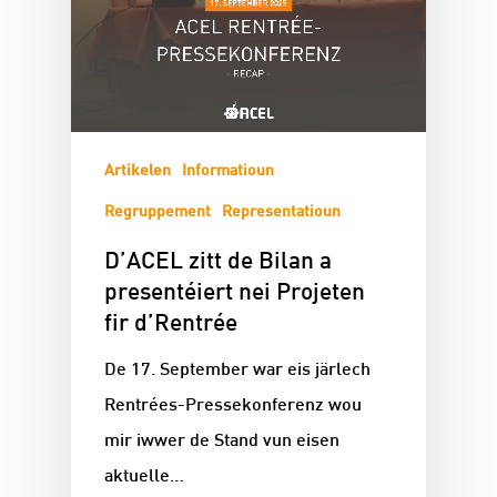
Artikelen
Informatioun
Regruppement
Representatioun
D’ACEL zitt de Bilan a
presentéiert nei Projeten
fir d’Rentrée
De 17. September war eis järlech
Rentrées-Pressekonferenz wou
mir iwwer de Stand vun eisen
aktuelle…