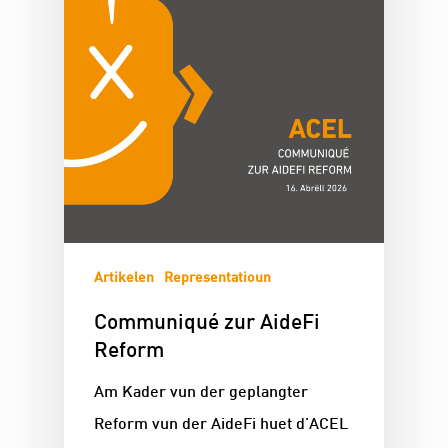
Artikelen
Representatioun
Communiqué zur AideFi
Reform
Am Kader vun der geplangter
Reform vun der AideFi huet d'ACEL