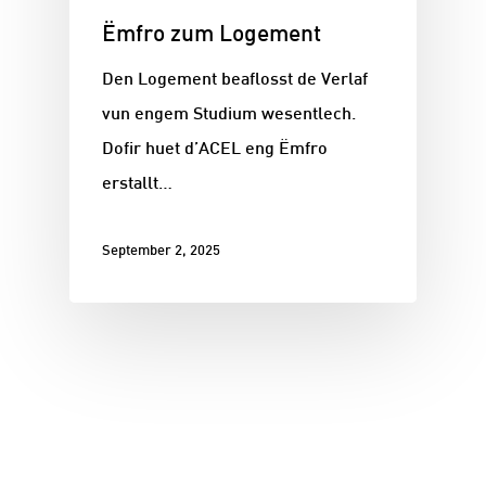
Ëmfro zum Logement
Den Logement beaflosst de Verlaf
vun engem Studium wesentlech.
Dofir huet d’ACEL eng Ëmfro
erstallt…
September 2, 2025