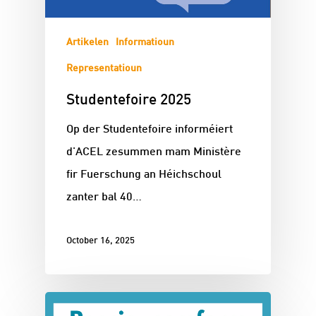
Artikelen
Informatioun
Representatioun
Studentefoire 2025
Op der Studentefoire informéiert
d'ACEL zesummen mam Ministère
fir Fuerschung an Héichschoul
zanter bal 40…
October 16, 2025