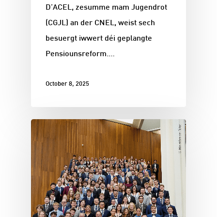
D’ACEL, zesumme mam Jugendrot
(CGJL) an der CNEL, weist sech
besuergt iwwert déi geplangte
Pensiounsreform.…
October 8, 2025