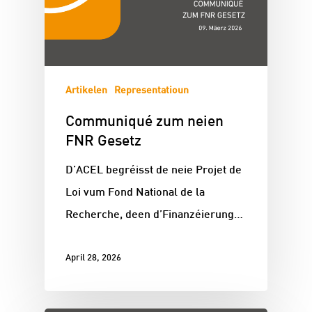
Artikelen
Representatioun
Communiqué zum neien
FNR Gesetz
D’ACEL begréisst de neie Projet de
Loi vum Fond National de la
Recherche, deen d’Finanzéierung…
April 28, 2026