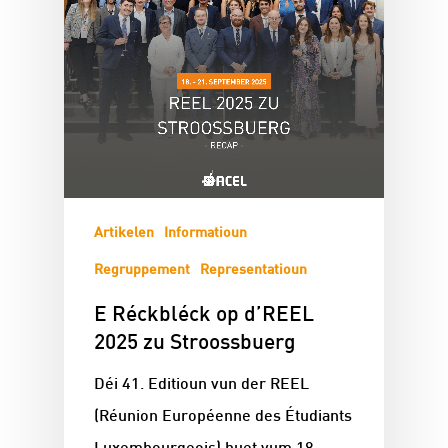
Artikelen
Informatioun
Regruppement
Representatioun
E Réckbléck op d’REEL
2025 zu Stroossbuerg
Déi 41. Editioun vun der REEL
(Réunion Européenne des Étudiants