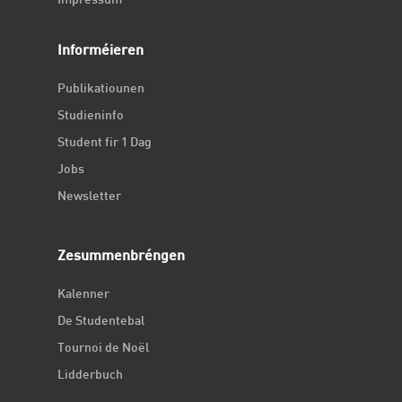
Impressum
Informéieren
Publikatiounen
Studieninfo
Student fir 1 Dag
Jobs
Newsletter
Zesummenbréngen
Kalenner
De Studentebal
Tournoi de Noël
Lidderbuch