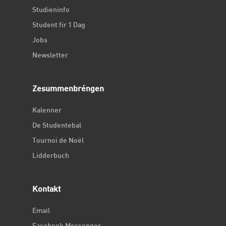
Studieninfo
Student fir 1 Dag
Jobs
Newsletter
Zesummenbréngen
Kalenner
De Studentebal
Tournoi de Noël
Lidderbuch
Kontakt
Email