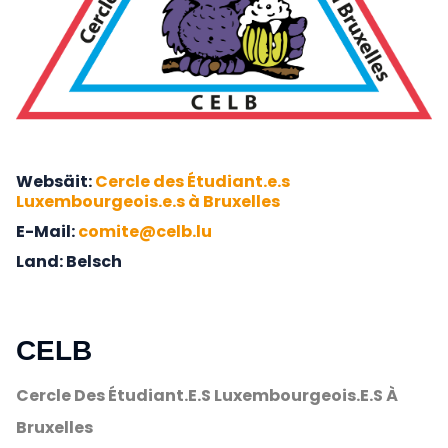
Websäit
Cercle des Étudiant.e.s
Luxembourgeois.e.s à Bruxelles
E-Mail
comite@celb.lu
Land
Belsch
CELB
Cercle Des Étudiant.e.s Luxembourgeois.e.s À
Bruxelles