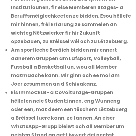
Institutiounen, fir eise Memberen Stages- a
Beruffsméiglechkeeten ze bidden. Esou hëllefe
mir hinnen, fréi Erfarung ze sammelen an
wichteg Nëtzwierker fir hir Zukunft
opzebauen, zu Bréissel wéi och zu Lëtzebuerg.
Am sportleche Beräich bidden mir ennert
aanerem Gruppen am Lafsport, Volleyball,
Fussball a Basketball un, wou all Member
matmaache kann. Mir ginn och ee mol am
Joer zesummen an d'Schivakanz.
Eis ImmoCELB- a Covoiturage-Gruppen
hëllefen neie Student:innen, eng Wunneng
oder een, mat deem een tëschent Lëtzebuerg
a Bréissel fuere kann, ze fannen. An eiser
WhatsApp-Grupp bleiwt och all Member um
neisten Stand an gett iwwert dei nechst