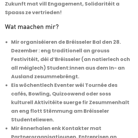
Zukunft mat vill Engagement, Solidaritéit a
Spaass ze vertrieden!
Wat maachen mir?
Mir organiséieren de Bréisseler Bal den 28.
Dezember : eng traditionell an grouss
Festivitéit, déi d’Bréisseler (an natierlech och
all méiglech) Student:innen aus dem In- an
Ausland zesummebréngt.
Eis wöchentlech Eventer wéi Tournée des
cafés, Bowling, Quizoowend oder soss
kulturell Aktivitéite suerge fir Zesummenhalt
an eng flott Stëmmung am Bréisseler
Studenteliewen.
Mir ënnerhalen enk Kontakter mat
Partnerorganisatiounen, Entreprisen an