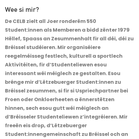
Wee si mir?
De CELB zielt all Joer ronderëm 550
Student:innen als Memberen a bidd zënter 1979
Hëllef, Spaass an Zesummenhalt fir all déi, déi zu
Bréissel studéieren. Mir organiséiere
reegelméisseg festlech, kulturell a sportlech
Aktivitéiten, fir d’Studenteliewen esou
interessant wéi méiglech ze gestalten. Esou
brénge mir d’Lëtzebuerger Student:innen zu
Bréissel zesummen, si fir si Uspriechpartner bei
Froen oder Onkloerheeten a ënnerstëtzen
hinnen, sech esou gutt wéi méiglech an
d’Bréisseler Studenteliewen z’integréieren. Mir
freeën eis drop, d’Lëtzebuerger
Student:innengemeinschaft zu Bréissel och an