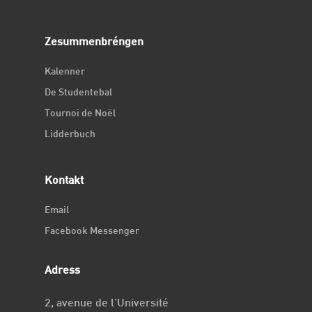
Zesummenbréngen
Kalenner
De Studentebal
Tournoi de Noël
Lidderbuch
Kontakt
Email
Facebook Messenger
Adress
2, avenue de l’Université