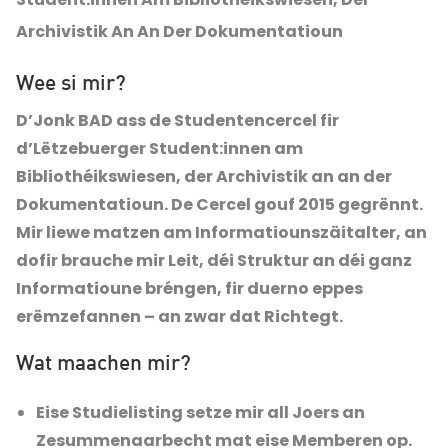
Archivistik An An Der Dokumentatioun
Wee si mir?
D’Jonk BAD ass de Studentencercel fir
d’Lëtzebuerger Student:innen am
Bibliothéikswiesen, der Archivistik an an der
Dokumentatioun. De Cercel gouf 2015 gegrënnt.
Mir liewe matzen am Informatiounszäitalter, an
dofir brauche mir Leit, déi Struktur an déi ganz
Informatioune bréngen, fir duerno eppes
erëmzefannen – an zwar dat Richtegt.
Wat maachen mir?
Eise Studielisting setze mir all Joers an
Zesummenaarbecht mat eise Memberen op.