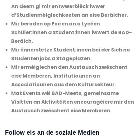
An deem gi mir en Iwwerbléck iwwer
d’Studienméiglechkeeten an eise Beräicher.
Mir beroden op Foiren an a Lycéen
Schüler:innen a Student:innen iwwert de BAD-
Beräich.
Mir ënnerstëtze Student:innen bei der Sich no
Studentenjobs a Stageplazen.
Mir erméiglechen den Austausch zwëschent
eise Memberen, Institutiounen an
Associatiounen aus dem Kultursekteur.
Mat Events wéi BAD-Meets, gemeinsame
Visitten an Aktivitéiten encouragéiere mir den
Austausch zwëschent eise Memberen.
Follow eis an de soziale Medien