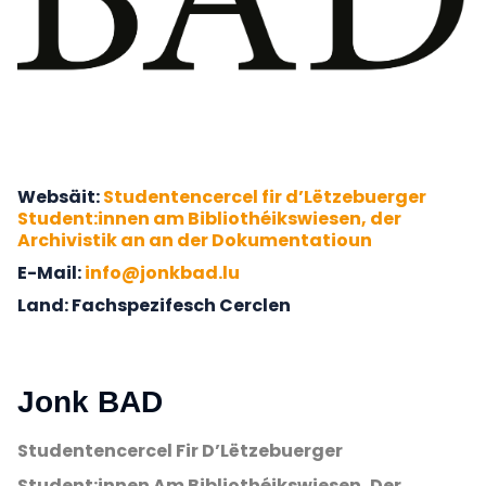
Websäit
Studentencercel fir d’Lëtzebuerger
Student:innen am Bibliothéikswiesen, der
Archivistik an an der Dokumentatioun
E-Mail
info@jonkbad.lu
Land
Fachspezifesch Cerclen
Jonk BAD
Studentencercel Fir D’Lëtzebuerger
Student:innen Am Bibliothéikswiesen, Der