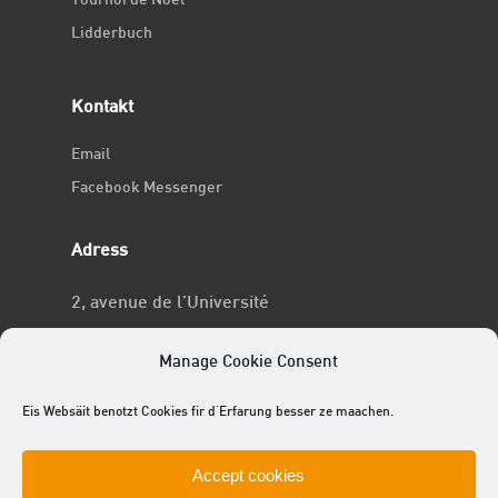
Tournoi de Noël
Lidderbuch
Kontakt
Email
Facebook Messenger
Adress
2, avenue de l’Université
L-4365 Esch-sur-Alzette
Manage Cookie Consent
No RCSL
Eis Websäit benotzt Cookies fir d'Erfarung besser ze maachen.
F969
Accept cookies