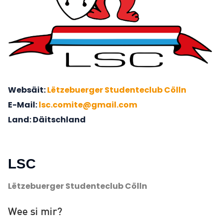
Websäit
Lëtzebuerger Studenteclub Cölln
E-Mail
lsc.comite@gmail.com
Land
Däitschland
LSC
Lëtzebuerger Studenteclub Cölln
Wee si mir?