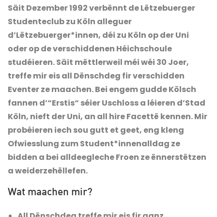
Säit Dezember 1992 verbënnt de Lëtzebuerger
Studenteclub zu Köln alleguer
d’Lëtzebuerger*innen, déi zu Köln op der Uni
oder op de verschiddenen Héichschoule
studéieren. Säit mëttlerweil méi wéi 30 Joer,
treffe mir eis all Dënschdeg fir verschidden
Eventer ze maachen. Bei engem gudde Kölsch
fannen d’“Erstis“ séier Uschloss a léieren d’Stad
Köln, nieft der Uni, an all hire Facettë kennen. Mir
probéieren iech sou gutt et geet, eng kleng
Ofwiesslung zum Student*innenalldag ze
bidden a bei alldeegleche Froen ze ënnerstëtzen
a weiderzehëllefen.
Wat maachen mir?
All Dënschdeg treffe mir eis fir ganz