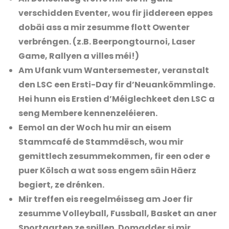
verschidden Eventer, wou fir jiddereen eppes
dobäi ass a mir zesumme flott Owenter
verbréngen. (z.B. Beerpongtournoi, Laser
Game, Rallyen a villes méi!)
Am Ufank vum Wantersemester, veranstalt
den LSC een Ersti-Day fir d’Neuankömmlinge.
Hei hunn eis Erstien d’Méiglechkeet den LSC a
seng Membere kennenzeléieren.
Eemol an der Woch hu mir an eisem
Stammcafé de Stammdësch, wou mir
gemittlech zesummekommen, fir een oder e
puer Kölsch a wat soss engem säin Häerz
begiert, ze drénken.
Mir treffen eis reegelméisseg am Joer fir
zesumme Volleyball, Fussball, Basket an aner
Sportaarten ze spillen. Domadder si mir