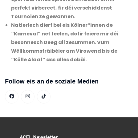
perfekt virbereet, fir déi verschiddenst
Tournoien ze gewannen.
Natierlech dierf bei eis Kölner*innen de
“Karneval” net feelen, dofir feiere mir déi
besonnesch Deeg all zesummen. Vum
Wëllkommsfräibéier am Virowend bis de
“Kölle Alaaf” ass alles dobäi.
Follow eis an de soziale Medien
ACEL Newsletter