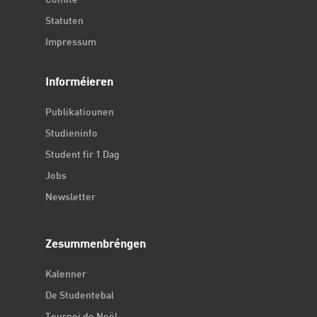
Comité
Statuten
Impressum
Informéieren
Publikatiounen
Studieninfo
Student fir 1 Dag
Jobs
Newsletter
Zesummenbréngen
Kalenner
De Studentebal