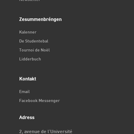
Zesummenbréngen
Kalenner
De Studentebal
Tournoi de Noël
Lidderbuch
Kontakt
Email
Facebook Messenger
Adress
2, avenue de l’Université