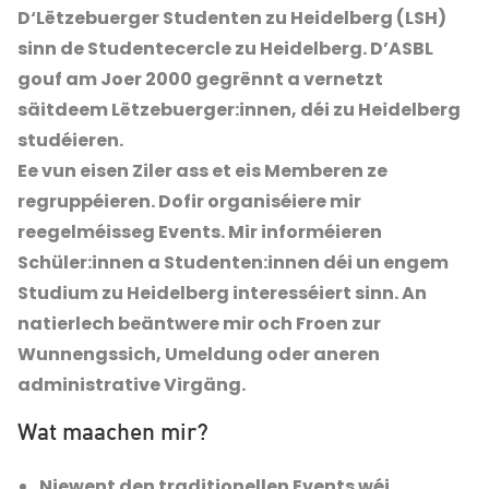
D‘Lëtzebuerger Studenten zu Heidelberg (LSH)
sinn de Studentecercle zu Heidelberg. D’ASBL
gouf am Joer 2000 gegrënnt a vernetzt
säitdeem Lëtzebuerger:innen, déi zu Heidelberg
studéieren.
Ee vun eisen Ziler ass et eis Memberen ze
regruppéieren. Dofir organiséiere mir
reegelméisseg Events. Mir informéieren
Schüler:innen a Studenten:innen déi un engem
Studium zu Heidelberg interesséiert sinn. An
natierlech beäntwere mir och Froen zur
Wunnengssich, Umeldung oder aneren
administrative Virgäng.
Wat maachen mir?
Niewent den traditionellen Events wéi