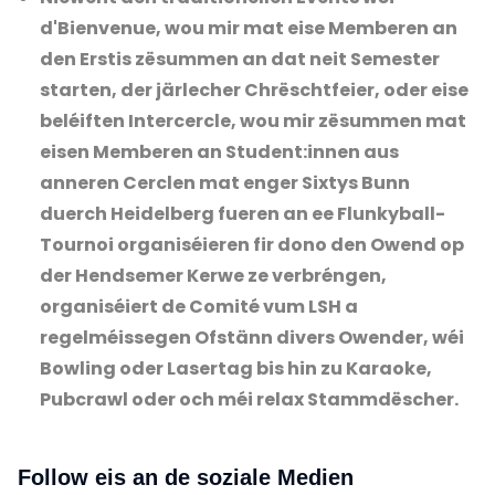
d'Bienvenue, wou mir mat eise Memberen an
den Erstis zësummen an dat neit Semester
starten, der järlecher Chrëschtfeier, oder eise
beléiften Intercercle, wou mir zësummen mat
eisen Memberen an Student:innen aus
anneren Cerclen mat enger Sixtys Bunn
duerch Heidelberg fueren an ee Flunkyball-
Tournoi organiséieren fir dono den Owend op
der Hendsemer Kerwe ze verbréngen,
organiséiert de Comité vum LSH a
regelméissegen Ofstänn divers Owender, wéi
Bowling oder Lasertag bis hin zu Karaoke,
Pubcrawl oder och méi relax Stammdëscher.
Follow eis an de soziale Medien