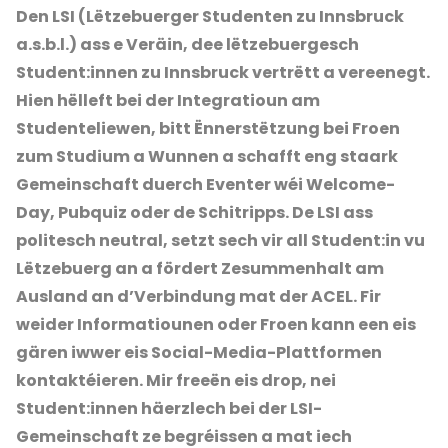
Den LSI (Lëtzebuerger Studenten zu Innsbruck
a.s.b.l.) ass e Veräin, dee lëtzebuergesch
Student:innen zu Innsbruck vertrëtt a vereenegt.
Hien hëlleft bei der Integratioun am
Studenteliewen, bitt Ënnerstëtzung bei Froen
zum Studium a Wunnen a schafft eng staark
Gemeinschaft duerch Eventer wéi Welcome-
Day, Pubquiz oder de Schitripps. De LSI ass
politesch neutral, setzt sech vir all Student:in vu
Lëtzebuerg an a fördert Zesummenhalt am
Ausland an d’Verbindung mat der ACEL. Fir
weider Informatiounen oder Froen kann een eis
gären iwwer eis Social-Media-Plattformen
kontaktéieren. Mir freeën eis drop, nei
Student:innen häerzlech bei der LSI-
Gemeinschaft ze begréissen a mat iech