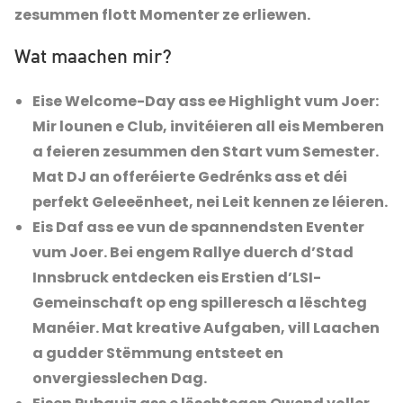
zesummen flott Momenter ze erliewen.
Wat maachen mir?
Eise Welcome-Day ass ee Highlight vum Joer:
Mir lounen e Club, invitéieren all eis Memberen
a feieren zesummen den Start vum Semester.
Mat DJ an offeréierte Gedrénks ass et déi
perfekt Geleeënheet, nei Leit kennen ze léieren.
Eis Daf ass ee vun de spannendsten Eventer
vum Joer. Bei engem Rallye duerch d’Stad
Innsbruck entdecken eis Erstien d’LSI-
Gemeinschaft op eng spilleresch a lëschteg
Manéier. Mat kreative Aufgaben, vill Laachen
a gudder Stëmmung entsteet en
onvergiesslechen Dag.