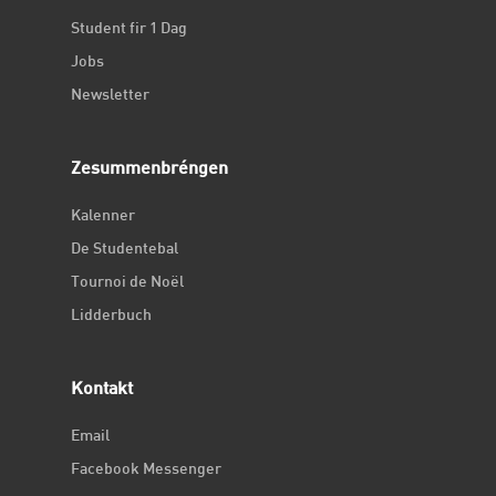
Student fir 1 Dag
Jobs
Newsletter
Zesummenbréngen
Kalenner
De Studentebal
Tournoi de Noël
Lidderbuch
Kontakt
Email
Facebook Messenger