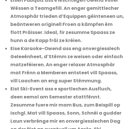
Eisen Pubquiz ass e lëschtegen Owend voller
Wëssen a Teamgefill. An enger gemittlecher
Atmosphär trieden d’Equippen géinteneen un,
beäntweren originell Froen a kämpfen ëm
flott Präisser. Ideal, fir zesumme Spaass ze
hunn a de Kapp fräi ze kréien.
Eise Karaoke-Owend ass eng onvergiesslech
Geleeënheet, d’Stëmm ze weisen oder einfach
matzeféieren. An enger relaxer Atmosphär
mat Frënn a Memberen entsteet vill Spaass,
vill Laachen an eng super Stëmmung.
Eist Ski-Event ass e sportlechen Ausfluch,
deen eemol am Semester stattfënnt.
Zesumme fuere mir mam Bus, zum Beispill op
Ischgl. Mat vill Spaass, Sonn, Schnéi a gudder
Laun verbrénge mir en onvergiesslechen Dag