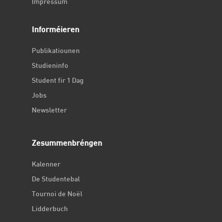
Impressum
Informéieren
Publikatiounen
Studieninfo
Student fir 1 Dag
Jobs
Newsletter
Zesummenbréngen
Kalenner
De Studentebal
Tournoi de Noël
Lidderbuch