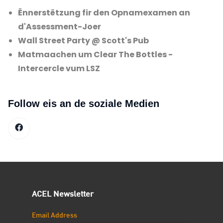
Ënnerstëtzung fir den Opnamexamen an
d'Assessment-Joer
Wall Street Party @ Scott's Pub
Matmaachen um Clear The Bottles -
Intercercle vum LSZ
Follow eis an de soziale Medien
ACEL Newsletter
Email Address