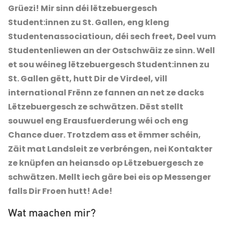
Grüezi! Mir sinn déi lëtzebuergesch
Student:innen zu St. Gallen, eng kleng
Studentenassociatioun, déi sech freet, Deel vum
Studentenliewen an der Ostschwäiz ze sinn. Well
et sou wéineg lëtzebuergesch Student:innen zu
St. Gallen gëtt, hutt Dir de Virdeel, vill
international Frënn ze fannen an net ze dacks
Lëtzebuergesch ze schwätzen. Dëst stellt
souwuel eng Erausfuerderung wéi och eng
Chance duer. Trotzdem ass et ëmmer schéin,
Zäit mat Landsleit ze verbréngen, nei Kontakter
ze knüpfen an heiansdo op Lëtzebuergesch ze
schwätzen. Mellt iech gäre bei eis op Messenger
falls Dir Froen hutt! Ade!
Wat maachen mir?