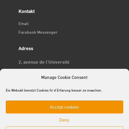
Kontakt
Email
Facebook Messenger
Adress
2, avenue de l’Université
L-4365 Esch-sur-Alzette
Manage Cookie Consent
No RCSL
Eis Websäit benotzt Cookies fir d'Erfarung besser ze maachen.
F969
Accept cookies
Deny