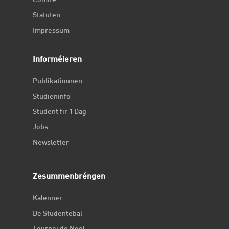
Comité
Statuten
Impressum
Informéieren
Publikatiounen
Studieninfo
Student fir 1 Dag
Jobs
Newsletter
Zesummenbréngen
Kalenner
De Studentebal