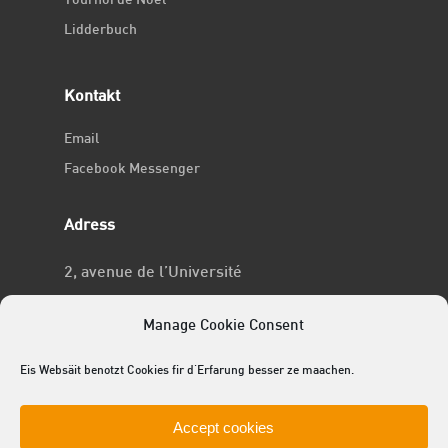
Tournoi de Noël
Lidderbuch
Kontakt
Email
Facebook Messenger
Adress
2, avenue de l’Université
L-4365 Esch-sur-Alzette
Manage Cookie Consent
No RCSL
Eis Websäit benotzt Cookies fir d'Erfarung besser ze maachen.
F969
Accept cookies