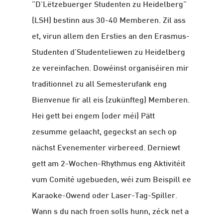
"D'Lëtzebuerger Studenten zu Heidelberg"
(LSH) bestinn aus 30-40 Memberen. Zil ass
et, virun allem den Ersties an den Erasmus-
Studenten d'Studenteliewen zu Heidelberg
ze vereinfachen. Dowéinst organiséiren mir
traditionnel zu all Semesterufank eng
Bienvenue fir all eis (zukünfteg) Memberen.
Hei gett bei engem (oder méi) Pätt
zesumme gelaacht, gegeckst an sech op
nächst Evenementer virbereed. Derniewt
gett am 2-Wochen-Rhythmus eng Aktivitéit
vum Comité ugebueden, wéi zum Beispill ee
Karaoke-Owend oder Laser-Tag-Spiller.
Wann s du nach froen solls hunn, zéck net a