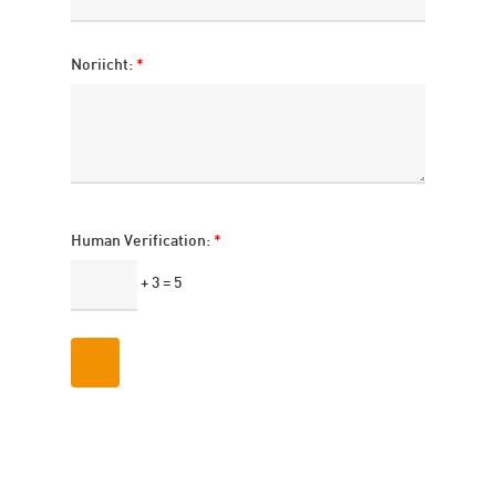
Noriicht:
*
Human Verification:
*
+ 3 = 5