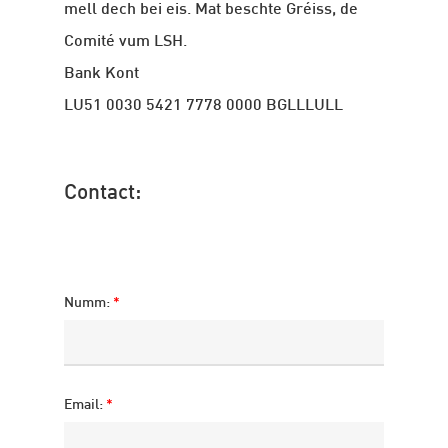
mell dech bei eis. Mat beschte Gréiss, de
Comité vum LSH.
Bank Kont
LU51 0030 5421 7778 0000 BGLLLULL
Contact:
Numm:
*
Email:
*