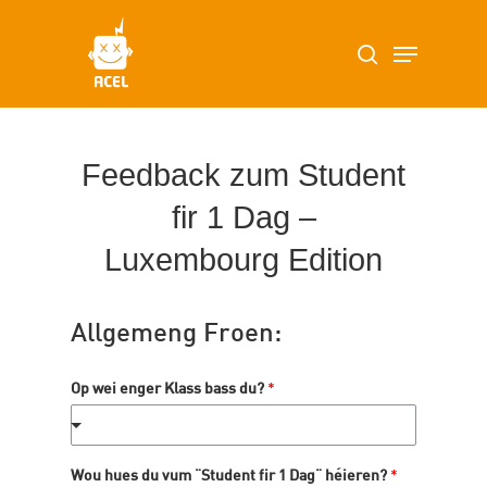
Skip
Menu
search
to
main
content
Feedback zum Student
fir 1 Dag –
Luxembourg Edition
Allgemeng Froen:
Op wei enger Klass bass du?
*
Wou hues du vum "Student fir 1 Dag" héieren?
*