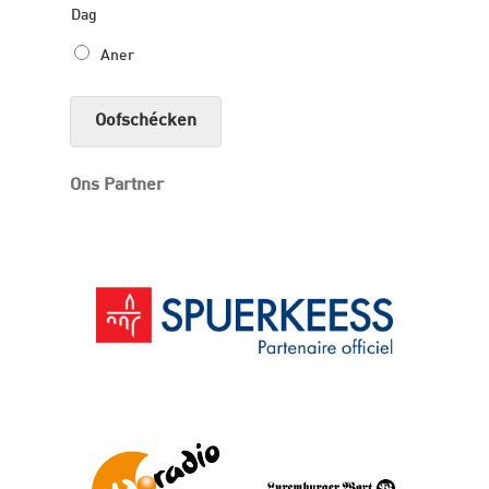
Dag
Aner
Oofschécken
Ons Partner