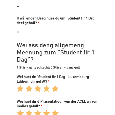
U wéi engen Deeg hues du um "Student fir 1 Dag"
deel geholl?
*
Wéi ass deng allgemeng
Meenung zum "Student fir 1
Dag"?
1 Stär = ganz schlecht; 5 Stären = ganz gutt
Wéi huet de "Student fir 1 Dag - Luxembourg
Edition" dir gefall?
*
Rate
Rate
Rate
Rate
Rate
1
2
3
4
5
out
out
out
out
out
Wéi huet dir d'Präsentatioun vun der ACEL an vum
of
of
of
of
of
Cedies gefall?
*
5
5
5
5
5
Rate
Rate
Rate
Rate
Rate