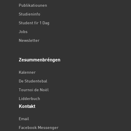
Publikatiounen
Studieninfo
Student fir 1 Dag
Jobs
Newsletter
Zesummenbréngen
Kalenner
De Studentebal
Tournoi de Noël
Lidderbuch
Kontakt
Email
Facebook Messenger