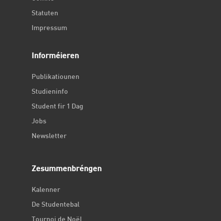
Statuten
Impressum
Informéieren
Publikatiounen
Studieninfo
Student fir 1 Dag
Jobs
Newsletter
Zesummenbréngen
Kalenner
De Studentebal
Tournoi de Noël