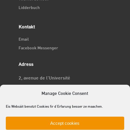
Lidderbuch
Kontakt
Email
Facebook Messenger
Adress
2, avenue de l’Université
L-4365 Esch-sur-Alzette
Manage Cookie Consent
No RCSL
Eis Websäit benotzt Cookies fir d'Erfarung besser ze maachen.
F969
Accept cookies