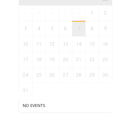
-
-
-
-
-
1
2
3
4
5
6
7
8
9
10
11
12
13
14
15
16
17
18
19
20
21
22
23
24
25
26
27
28
29
30
31
NO EVENTS