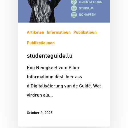
Artikelen
Informatioun
Publikatioun
Publikatiounen
studenteguide.lu
Eng Neiegkeet vum Pilier
Informatioun dëst Joer ass
d'Digitaliséierung vun de Guidë. Wat
virdrun als…
October 3, 2025