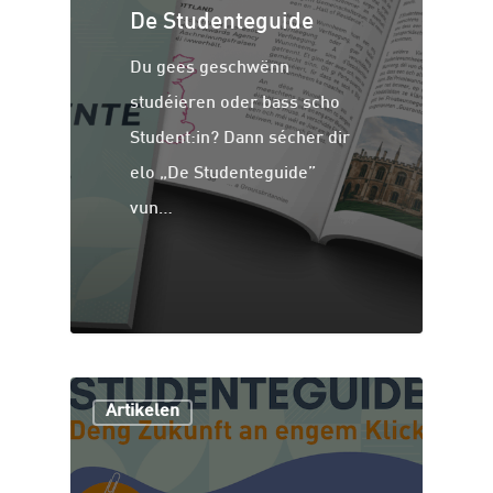
De Studenteguide
Du gees geschwënn
studéieren oder bass scho
Student:in? Dann sécher dir
elo „De Studenteguide”
vun…
Artikelen