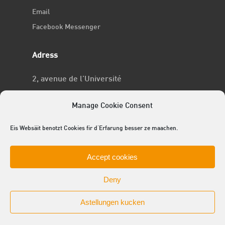
Email
Facebook Messenger
Adress
2, avenue de l’Université
L-4365 Esch-sur-Alzette
Manage Cookie Consent
No RCSL
Eis Websäit benotzt Cookies fir d'Erfarung besser ze maachen.
F969
Accept cookies
Deny
Astellungen kucken
© 2025 ACEL - de Studentevertrieder
facebook
linkedin
youtube
github
instagram