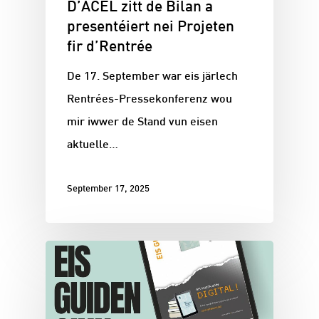
D’ACEL zitt de Bilan a
presentéiert nei Projeten
fir d’Rentrée
De 17. September war eis järlech
Rentrées-Pressekonferenz wou
mir iwwer de Stand vun eisen
aktuelle…
September 17, 2025