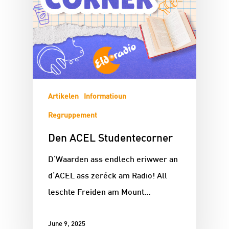
Artikelen
Informatioun
Regruppement
Den ACEL Studentecorner
D‘Waarden ass endlech eriwwer an
d‘ACEL ass zeréck am Radio! All
leschte Freiden am Mount…
June 9, 2025