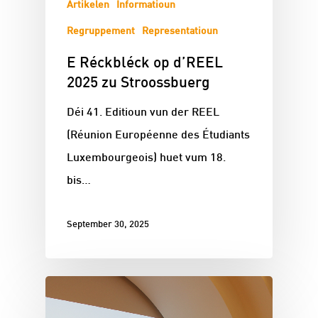
Artikelen
Informatioun
Regruppement
Representatioun
E Réckbléck op d’REEL
2025 zu Stroossbuerg
Déi 41. Editioun vun der REEL
(Réunion Européenne des Étudiants
Luxembourgeois) huet vum 18.
bis…
September 30, 2025