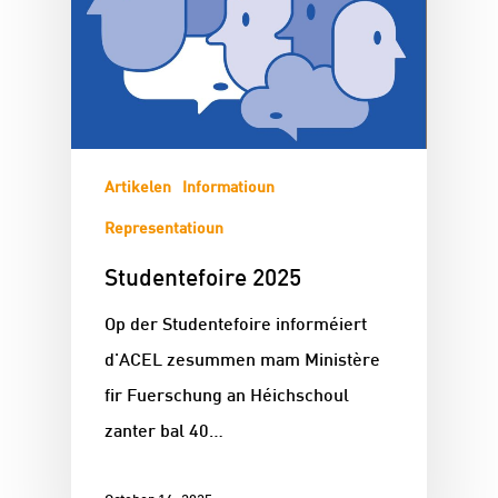
Artikelen
Informatioun
Representatioun
Studentefoire 2025
Op der Studentefoire informéiert
d'ACEL zesummen mam Ministère
fir Fuerschung an Héichschoul
zanter bal 40…