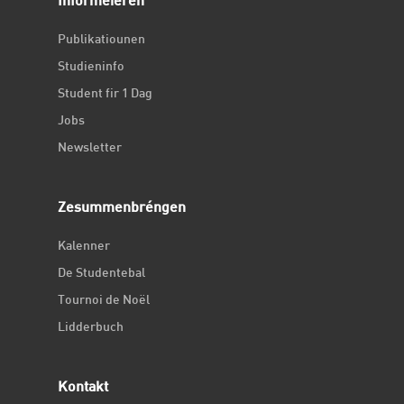
Informéieren
Publikatiounen
Studieninfo
Student fir 1 Dag
Jobs
Newsletter
Zesummenbréngen
Kalenner
De Studentebal
Tournoi de Noël
Lidderbuch
Kontakt