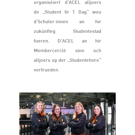
organiséiert d‘ACEL alljoers
de „Student fir 1 Dag“ wou
d‘Schüler:innen an hir
zukünfteg Studentestad
fueren. D’ACEL an hir
Membercerclë sinn och
alljoers op der „Studentefoire“
vertrueden.