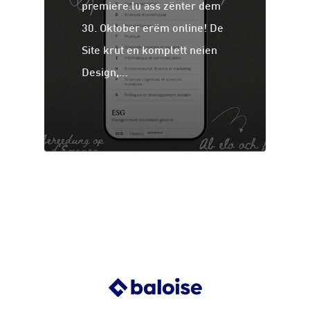
premiere.lu ass zënter dem
30. Oktober erëm online! De
Site krut en komplett neien
Design,…