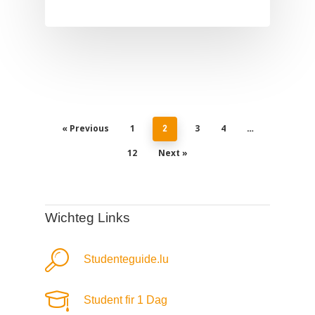
« Previous
1
3
4
2
…
12
Next »
Wichteg Links
Studenteguide.lu
Student fir 1 Dag