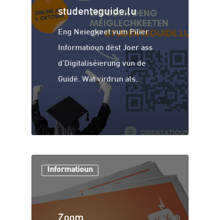
studenteguide.lu
Eng Neiegkeet vum Pilier
Informatioun dëst Joer ass
d'Digitaliséierung vun de
Guidë. Wat virdrun als…
Informatioun
Zoom