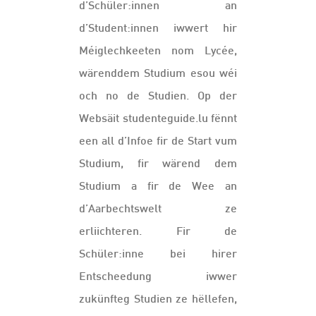
d’Schüler:innen an
d’Student:innen iwwert hir
Méiglechkeeten nom Lycée,
wärenddem Studium esou wéi
och no de Studien. Op der
Websäit studenteguide.lu fënnt
een all d’Infoe fir de Start vum
Studium, fir wärend dem
Studium a fir de Wee an
d’Aarbechtswelt ze
erliichteren. Fir de
Schüler:inne bei hirer
Entscheedung iwwer
zukünfteg Studien ze hëllefen,