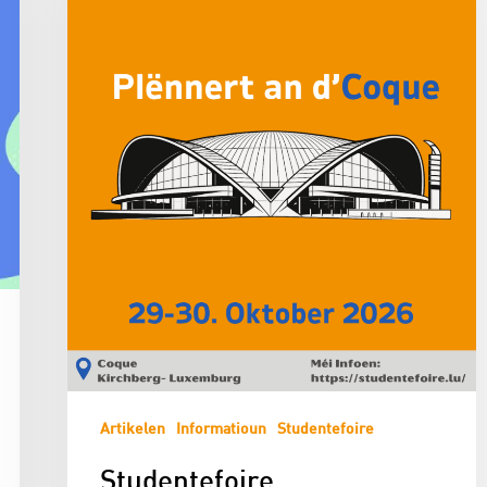
Artikelen
Informatioun
Studentefoire
Studentefoire