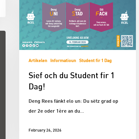
Artikelen
Informatioun
Student fir 1 Dag
Sief och du Student fir 1
Dag!
Deng Rees fänkt elo un: Du sëtz grad op
der 2e oder 1ère an du…
February 26, 2026