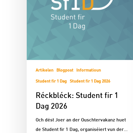
Artikelen
Blogpost
Informatioun
Student fir 1 Dag
Student fir 1 Dag 2026
Réckbléck: Student fir 1
Dag 2026
Och dëst Joer an der Ouschtervakanz huet
de Student fir 1 Dag, organiséiert vun der…