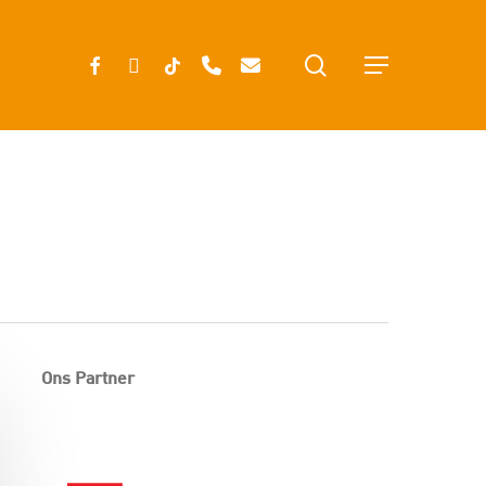
search
FACEBOOK
INSTAGRAM
TIKTOK
PHONE
EMAIL
Menu
Ons Partner