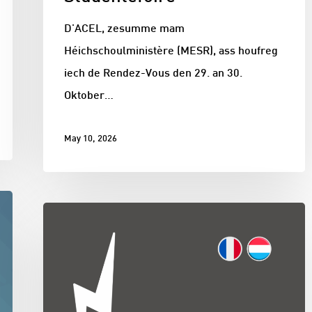
D'ACEL, zesumme mam
Héichschoulministère (MESR), ass houfreg
iech de Rendez-Vous den 29. an 30.
Oktober…
May 10, 2026