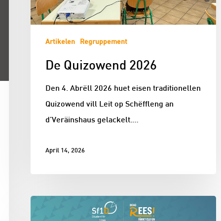
Artikelen
Regruppement
De Quizowend 2026
Den 4. Abrëll 2026 huet eisen traditionellen
Quizowend vill Leit op Schëffleng an
d’Veräinshaus gelackelt.…
April 14, 2026