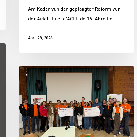
Am Kader vun der geplangter Reform vun
der AideFi huet d'ACEL de 15. Abrëll e…
April 28, 2026