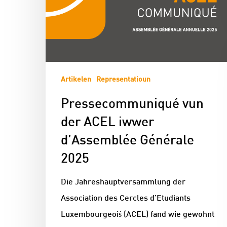
Artikelen
Representatioun
Pressecommuniqué vun
der ACEL iwwer
d’Assemblée Générale
2025
Die Jahreshauptversammlung der
Association des Cercles d’Etudiants
Luxembourgeoiś (ACEL) fand wie gewohnt