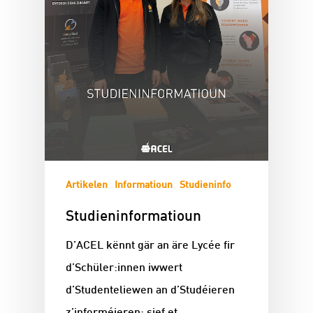
Artikelen
Informatioun
Studieninfo
Studieninformatioun
D’ACEL kënnt gär an äre Lycée fir
d’Schüler:innen iwwert
d’Studenteliewen an d’Studéieren