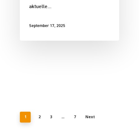
aktuelle…
September 17, 2025
2
3
7
Next
1
…