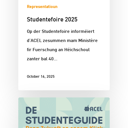
Representatioun
Studentefoire 2025
Op der Studentefoire informéiert
d'ACEL zesummen mam Ministère
fir Fuerschung an Héichschoul
zanter bal 40…
October 16, 2025