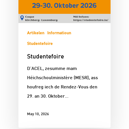
Artikelen
Informatioun
Studentefoire
Studentefoire
D'ACEL, zesumme mam
Héichschoulministère (MESR), ass
houfreg iech de Rendez-Vous den
29. an 30. Oktober…
May 10, 2026