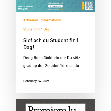
Artikelen
Informatioun
Student fir 1 Dag
Sief och du Student fir 1
Dag!
Deng Rees fänkt elo un: Du sëtz
grad op der 2e oder 1ère an du…
February 26, 2026