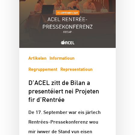
Artikelen
Informatioun
Regruppement
Representatioun
D’ACEL zitt de Bilan a
presentéiert nei Projeten
fir d’Rentrée
De 17. September war eis järlech
Rentrées-Pressekonferenz wou
mir iwwer de Stand vun eisen