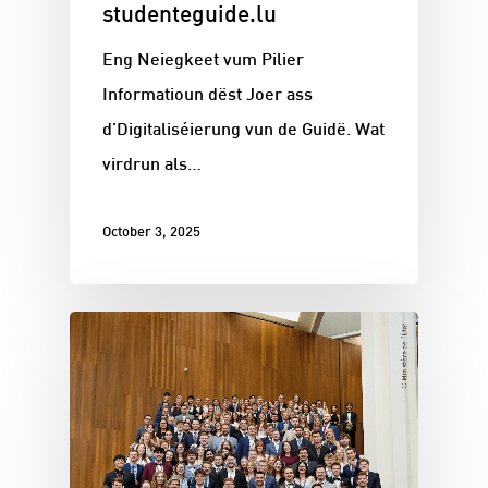
studenteguide.lu
Eng Neiegkeet vum Pilier
Informatioun dëst Joer ass
d'Digitaliséierung vun de Guidë. Wat
virdrun als…
October 3, 2025