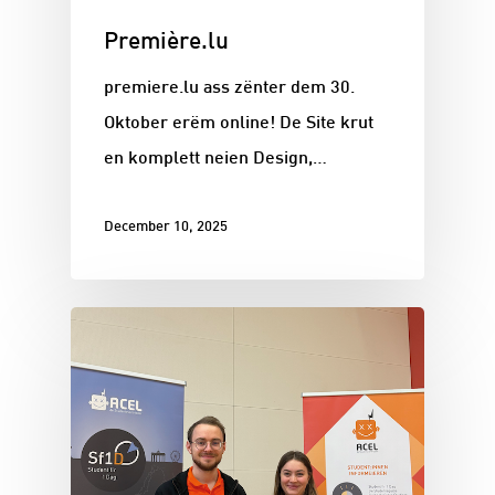
Première.lu
premiere.lu ass zënter dem 30.
Oktober erëm online! De Site krut
en komplett neien Design,…
December 10, 2025