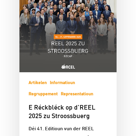
Artikelen
Informatioun
Regruppement
Representatioun
E Réckbléck op d’REEL
2025 zu Stroossbuerg
Déi 41. Editioun vun der REEL