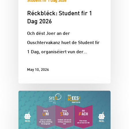
Student fir 1 Dag 2026
Réckbléck: Student fir 1
Dag 2026
Och dëst Joer an der
Ouschtervakanz huet de Student fir
1 Dag, organiséiert vun der…
May 10, 2026