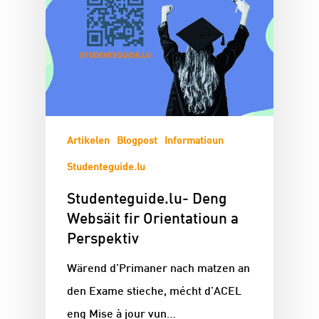
Artikelen
Blogpost
Informatioun
Studenteguide.lu
Studenteguide.lu- Deng
Websäit fir Orientatioun a
Perspektiv
Wärend d’Primaner nach matzen an
den Exame stieche, mécht d’ACEL
eng Mise à jour vun…