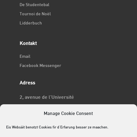
De Studentebal
Tournoi de Noël
Lidderbuch
Kontakt
Email
Facebook Messenger
Adress
2, avenue de l’Université
L-4365 Esch-sur-Alzette
Manage Cookie Consent
No RCSL
Eis Websäit benotzt Cookies fir d'Erfarung besser ze maachen.