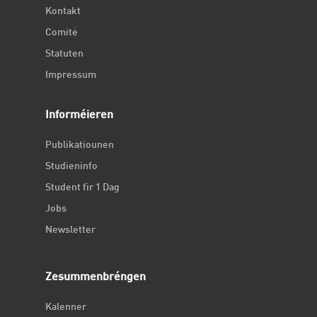
Kontakt
Comité
Statuten
Impressum
Informéieren
Publikatiounen
Studieninfo
Student fir 1 Dag
Jobs
Newsletter
Zesummenbréngen
Kalenner