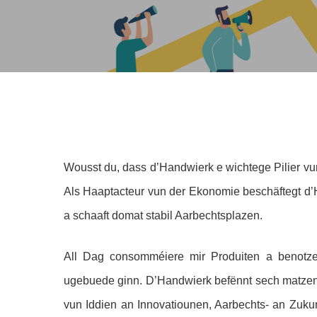
Hit enter to search or ESC to close
Wousst du, dass d’Handwierk e wichtege Pilier vun
Als Haaptacteur vun der Ekonomie beschäftegt d’H
a schaaft domat stabil Aarbechtsplazen.
All Dag consomméiere mir Produiten a benotze m
ugebuede ginn. D’Handwierk befënnt sech matzen 
vun Iddien an Innovatiounen, Aarbechts- an Zukun