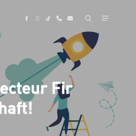
search
FACEBOOK
INSTAGRAM
TIKTOK
PHONE
EMAIL
Menu
ecteur Fir
haft!