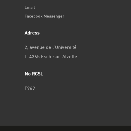
Email
Facebook Messenger
Adress
2, avenue de l’Université
L-4365 Esch-sur-Alzette
No RCSL
F969