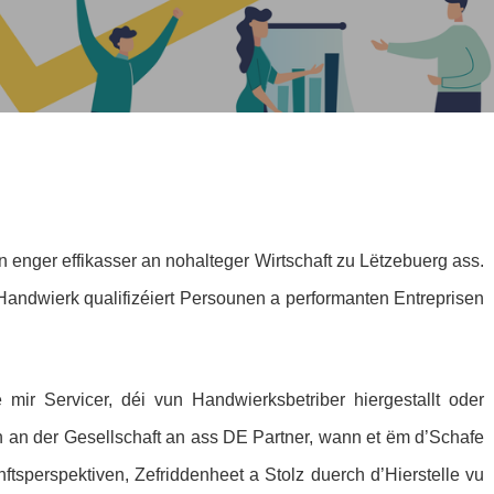
 enger effikasser an nohalteger Wirtschaft zu Lëtzebuerg ass.
andwierk qualifizéiert Persounen a performanten Entreprisen
ir Servicer, déi vun Handwierksbetriber hiergestallt oder
an der Gesellschaft an ass DE Partner, wann et ëm d’Schafe
ftsperspektiven, Zefriddenheet a Stolz duerch d’Hierstelle vu