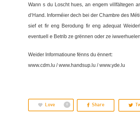
Wann s du Loscht hues, an engem villfältegen an
d‘Hand. Informéier dech bei der Chambre des Méti
sief et fir eng Berodung fir eng adequat Weiderb
eventuell e Betrib ze grënnen oder ze iwwerhuelen
Weider Informatioune fënns du ënnert:
www.cdm.lu / www.handsup.lu / www.yde.lu
Love
Share
T
0