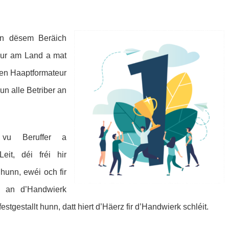
an
dësem Be
räich
ur am Land a mat
den Haaptformateur
n alle Betriber an
 vu Beruffer a
eit, déi fréi hir
hunn, ewéi och fir
r an d’Handwierk
estgestallt hunn, datt hiert d’Häerz fir d’Handwierk schléit.