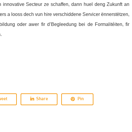
 innovative Secteur ze schaffen, dann huel deng Zukunft an
ers a looss dech vun hire verschiddene Servicer ënnerstëtzen,
ildung oder awer fir d’Begleedung bei de Formalitéiten, fir
.
weet
Share
Pin