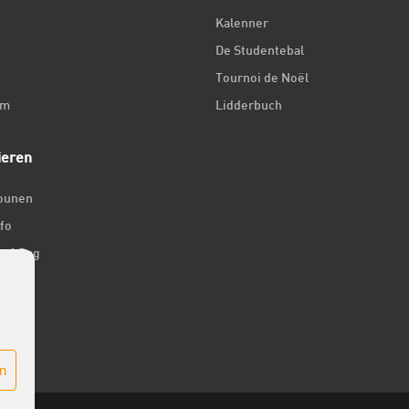
Kalenner
De Studentebal
Tournoi de Noël
um
Lidderbuch
ieren
iounen
fo
ir 1 Dag
er
n