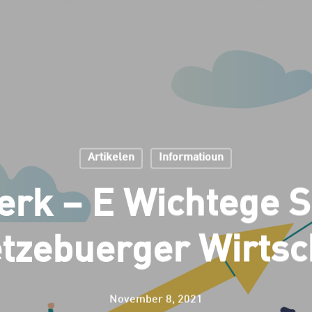
Artikelen
Informatioun
rk – E Wichtege S
tzebuerger Wirtsc
November 8, 2021