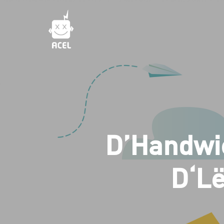
Skip
to
main
content
D’Handwie
D‘Lë