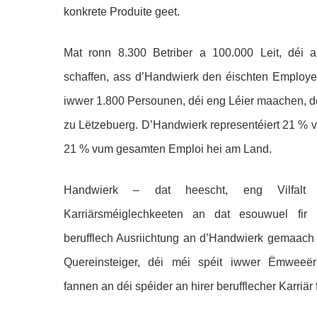
konkrete Produite geet.
Mat ronn 8.300 Betriber a 100.000 Leit, déi 
schaffen, ass d’Handwierk den éisc
hten Employe
iwwer 1.800 Persounen, déi eng Léier maachen, 
zu Lëtzebuerg. D’Handwierk representéiert 21 % vu
21 % vum gesamten Emploi hei am Land.
Handwierk – dat heescht, eng Vilfalt
Karriärsméiglechkeeten an dat esouwuel fir L
berufflech Ausriichtung an d’Handwierk gemaach 
Quereinsteiger, déi méi spéit iwwer Ëmweeë
fannen an déi spéider an hirer berufflecher Karriär f