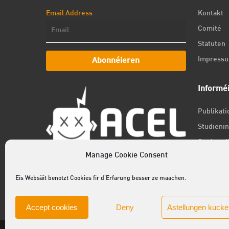
Email Address
Kontakt
Comité
Statuten
Impress
Abonnéieren
Informé
Publikat
Studienin
Student f
Manage Cookie Consent
Jobs
Newslett
Eis Websäit benotzt Cookies fir d'Erfarung besser ze maachen.
Accept cookies
Deny
Astellungen kucke