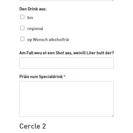
Den Drink ass:
bio
regional
op Wonsch alkoholfräi
Am Fall wou et een Shot ass, weivill Liter hutt der?
Präis vum Specialdrink
*
Cercle 2