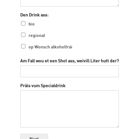
Den Drink ass:
bio
regional
op Wonsch alkoholfräi
Am Fall wou et een Shot ass, weivill Liter hutt der?
Präis vum Specialdrink