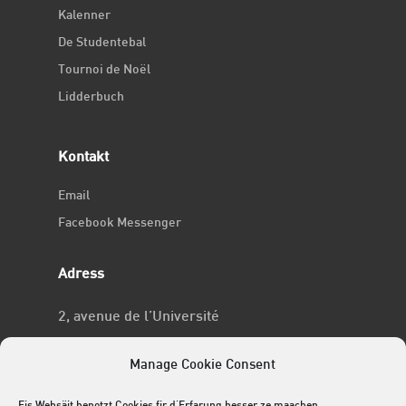
Kalenner
De Studentebal
Tournoi de Noël
Lidderbuch
Kontakt
Email
Facebook Messenger
Adress
2, avenue de l’Université
L-4365 Esch-sur-Alzette
Manage Cookie Consent
No RCSL