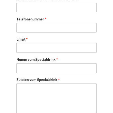
Telefonsnummer
*
Email
*
Numm vum Specialdrink
*
Zutaten vum Specialdrink
*