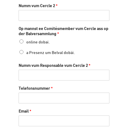
Numm vum Cercle 2
*
Op mannst ee Comitésmember vum Cercle ass op
der Balversammlung
*
online dobai.
a Presenz um Belval dobäi.
Numm vum Responsable vum Cercle 2
*
Telefonsnummer
*
Email
*