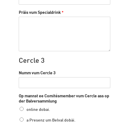
Präis vum Specialdrink
*
Cercle 3
Numm vum Cercle 3
Op mannst ee Comitésmember vum Cercle ass op
der Balversammlung
online dobai.
a Presenz um Belval dobäi.