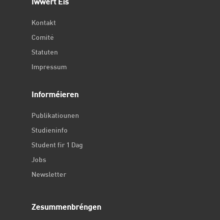
Iwwert Eis
Kontakt
Comité
Statuten
Impressum
Informéieren
Publikatiounen
Studieninfo
Student fir 1 Dag
Jobs
Newsletter
Zesummenbréngen