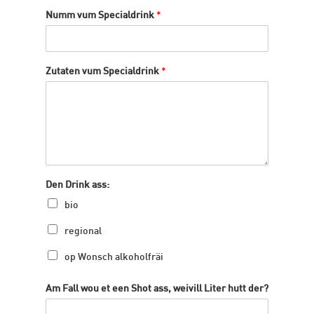
Numm vum Specialdrink
*
Zutaten vum Specialdrink
*
Den Drink ass:
bio
regional
op Wonsch alkoholfräi
Am Fall wou et een Shot ass, weivill Liter hutt der?