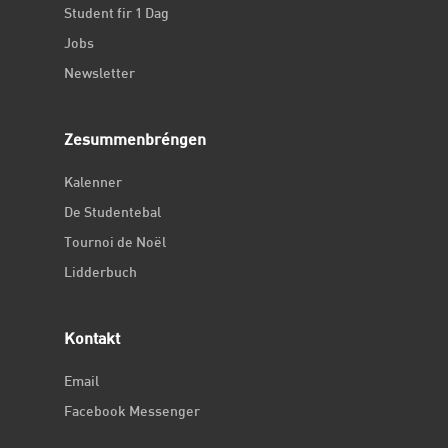
Student fir 1 Dag
Jobs
Newsletter
Zesummenbréngen
Kalenner
De Studentebal
Tournoi de Noël
Lidderbuch
Kontakt
Email
Facebook Messenger