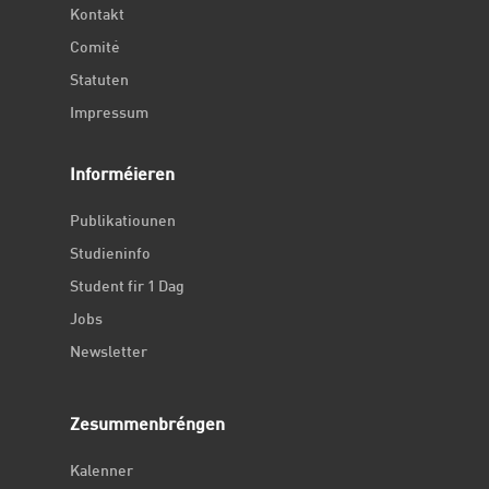
Kontakt
Comité
Statuten
Impressum
Informéieren
Publikatiounen
Studieninfo
Student fir 1 Dag
Jobs
Newsletter
Zesummenbréngen
Kalenner