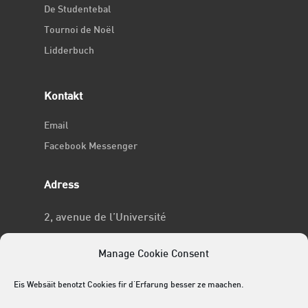
De Studentebal
Tournoi de Noël
Lidderbuch
Kontakt
Email
Facebook Messenger
Adress
2, avenue de l’Université
L-4365 Esch-sur-Alzette
Manage Cookie Consent
No RCSL
Eis Websäit benotzt Cookies fir d'Erfarung besser ze maachen.