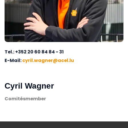
Tel.
+352 20 60 84 84 - 31
E-Mail
cyril.wagner@acel.lu
Cyril Wagner
Comitésmember