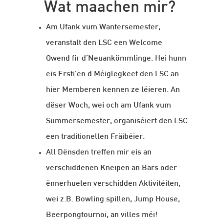
Wat maachen mir?
Am Ufank vum Wantersemester,
veranstalt den LSC een Welcome
Owend fir d’Neuankömmlinge. Hei hunn
eis Ersti’en d Méiglegkeet den LSC an
hier Memberen kennen ze léieren. An
dëser Woch, wei och am Ufank vum
Summersemester, organiséiert den LSC
een traditionellen Fräibéier.
All Dënsden treffen mir eis an
verschiddenen Kneipen an Bars oder
ënnerhuelen verschidden Aktivitéiten,
wei z.B. Bowling spillen, Jump House,
Beerpongtournoi, an villes méi!