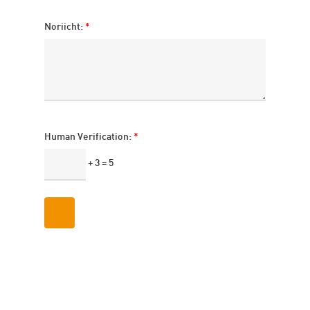
Noriicht:
*
Human Verification:
*
+ 3 = 5