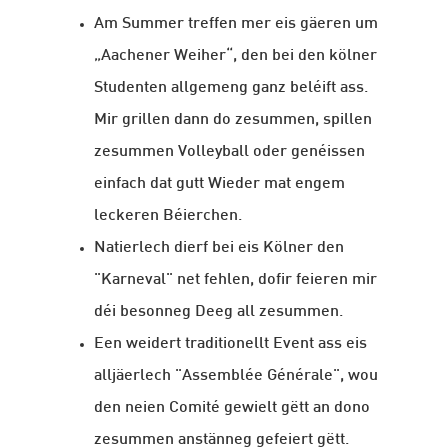
Am Summer treffen mer eis gäeren um
„Aachener Weiher“, den bei den kölner
Studenten allgemeng ganz beléift ass.
Mir grillen dann do zesummen, spillen
zesummen Volleyball oder genéissen
einfach dat gutt Wieder mat engem
leckeren Béierchen.
Natierlech dierf bei eis Kölner den
"Karneval" net fehlen, dofir feieren mir
déi besonneg Deeg all zesummen.
Een weidert traditionellt Event ass eis
alljäerlech "Assemblée Générale", wou
den neien Comité gewielt gëtt an dono
zesummen anstänneg gefeiert gëtt.