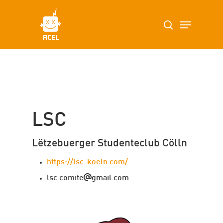
Skip
Menu
search
to
main
content
LSC
Lëtzebuerger Studenteclub Cölln
https://lsc-koeln.com/
lsc.comite
gmail.com