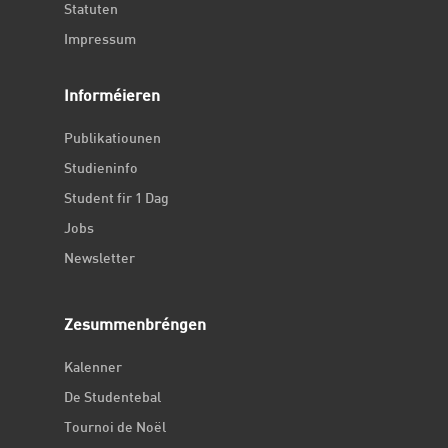
Statuten
Impressum
Informéieren
Publikatiounen
Studieninfo
Student fir 1 Dag
Jobs
Newsletter
Zesummenbréngen
Kalenner
De Studentebal
Tournoi de Noël