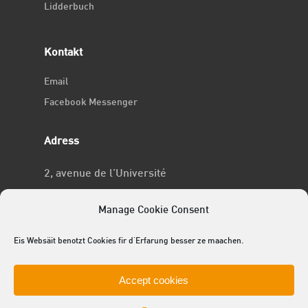
Lidderbuch
Kontakt
Email
Facebook Messenger
Adress
2, avenue de l’Université
L-4365 Esch-sur-Alzette
Manage Cookie Consent
No RCSL
Eis Websäit benotzt Cookies fir d'Erfarung besser ze maachen.
F969
Accept cookies