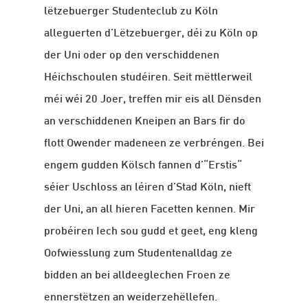
lëtzebuerger Studenteclub zu Köln
alleguerten d’Lëtzebuerger, déi zu Köln op
der Uni oder op den verschiddenen
Héichschoulen studéiren. Seit mëttlerweil
méi wéi 20 Joer, treffen mir eis all Dënsden
an verschiddenen Kneipen an Bars fir do
flott Owender madeneen ze verbréngen. Bei
engem gudden Kölsch fannen d’“Erstis“
séier Uschloss an léiren d’Stad Köln, nieft
der Uni, an all hieren Facetten kennen. Mir
probéiren Iech sou gudd et geet, eng kleng
Oofwiesslung zum Studentenalldag ze
bidden an bei alldeeglechen Froen ze
ennerstëtzen an weiderzehëllefen.