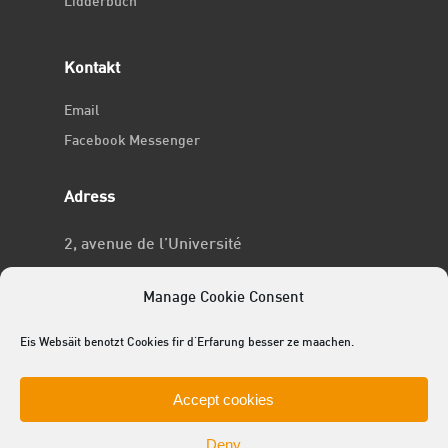
Lidderbuch
Kontakt
Email
Facebook Messenger
Adress
2, avenue de l’Université
L-4365 Esch-sur-Alzette
Manage Cookie Consent
No RCSL
Eis Websäit benotzt Cookies fir d'Erfarung besser ze maachen.
F969
Accept cookies
Deny