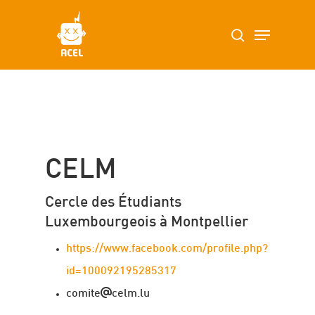
Skip
Menu
search
to
main
content
CELM
Cercle des Étudiants
Luxembourgeois à Montpellier
https://www.facebook.com/profile.php?
id=100092195285317
comite
celm.lu