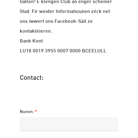
Gallen! E klengen Club an enger schéiner
Stad. Fir weider Informatiounen zéck net
ons iwwert ons Facebook-Säit ze
kontaktéieren.
Bank Kont
LU18 0019 3955 0007 0000 BCEELULL
Contact:
Numm:
*