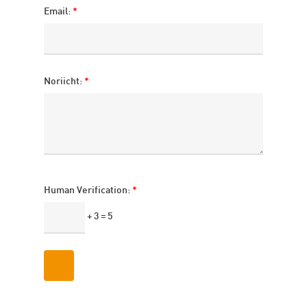
Email:
*
Noriicht:
*
Human Verification:
*
+ 3 = 5