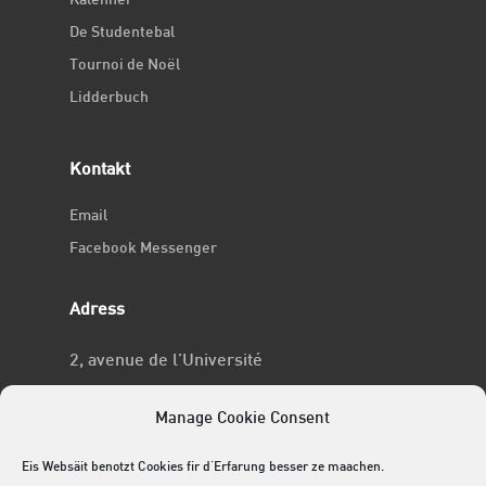
Kalenner
De Studentebal
Tournoi de Noël
Lidderbuch
Kontakt
Email
Facebook Messenger
Adress
2, avenue de l’Université
L-4365 Esch-sur-Alzette
Manage Cookie Consent
No RCSL
Eis Websäit benotzt Cookies fir d'Erfarung besser ze maachen.