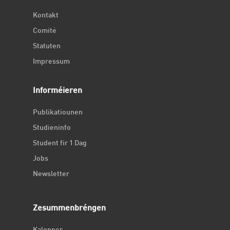
Kontakt
Comité
Statuten
Impressum
Informéieren
Publikatiounen
Studieninfo
Student fir 1 Dag
Jobs
Newsletter
Zesummenbréngen