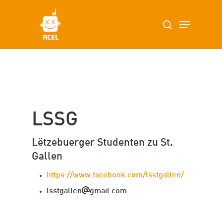
Skip
Menu
search
to
main
content
LSSG
Lëtzebuerger Studenten zu St.
Gallen
https://www.facebook.com/lsstgallen/
lsstgallen
gmail.com