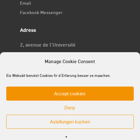
Email
Facebook Messenger
Adress
2, avenue de l’Université
L-4365 Esch-sur-Alzette
Manage Cookie Consent
No RCSL
Eis Websäit benotzt Cookies fir d'Erfarung besser ze maachen.
F969
Accept cookies
Deny
Astellungen kucken
© 2025 ACEL - de Studentevertrieder
facebook
linkedin
youtube
github
instagram