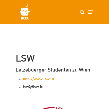
Skip
Menu
search
to
main
content
LSW
Lëtzebuerger Studenten zu Wien
http://www.lsw.lu
lsw
lsw.lu