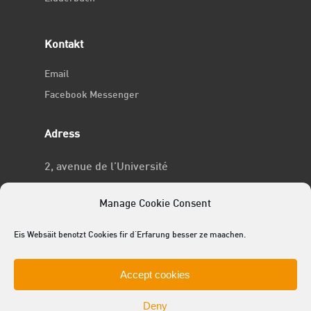
Kontakt
Email
Facebook Messenger
Adress
2, avenue de l’Université
L-4365 Esch-sur-Alzette
Manage Cookie Consent
No RCSL
Eis Websäit benotzt Cookies fir d'Erfarung besser ze maachen.
F969
Accept cookies
Deny