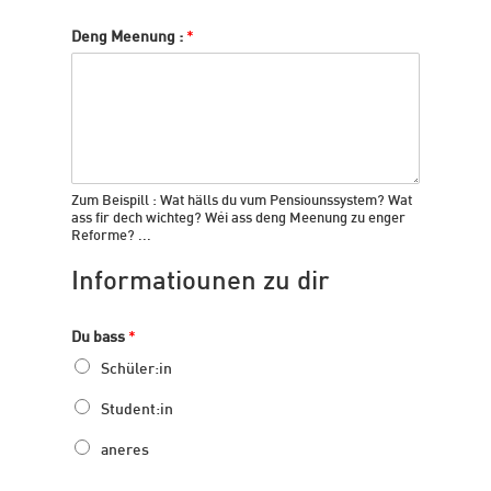
Deng Meenung :
*
Zum Beispill : Wat hälls du vum Pensiounssystem? Wat
ass fir dech wichteg? Wéi ass deng Meenung zu enger
Reforme? ...
Informatiounen zu dir
Du bass
*
Schüler:in
Student:in
aneres