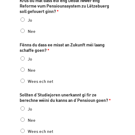
Krus du mat dass elo eng Debat iwwer eng
Reforme vum Pensiounssystem zu Lëtzebuerg
soll gefouert ginn?
*
Jo
Nee
Fënns du dass ee misst an Zukunft méi laang
schaffe goen?
*
Jo
Nee
Wees ech net
Sollten d'Studiejoren unerkannt gi fir ze
berechne wéini du kanns an d'Pensioun goen?
*
Jo
Nee
Wees ech net