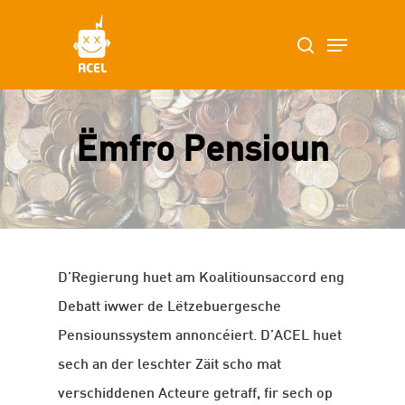
Skip
Menu
search
to
main
content
Ëmfro Pensioun
D’Regierung huet am Koalitiounsaccord eng
Debatt iwwer de Lëtzebuergesche
Pensiounssystem annoncéiert. D’ACEL huet
sech an der leschter Zäit scho mat
verschiddenen Acteure getraff, fir sech op