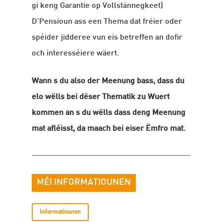
gi keng Garantie op Vollstännegkeet)
D’Pensioun ass een Thema dat fréier oder
spéider jidderee vun eis betreffen an dofir
och interesséiere wäert.
Wann s du also der Meenung bass, dass du
elo wëlls bei dëser Thematik zu Wuert
kommen an s du wëlls dass deng Meenung
mat afléisst, da maach bei eiser Ëmfro mat.
MÉI INFORMATIOUNEN
Informatiounen