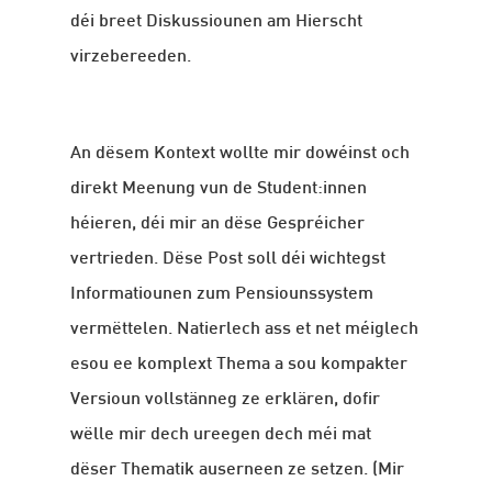
déi breet Diskussiounen am Hierscht
virzebereeden.
An dësem Kontext wollte mir dowéinst och
direkt Meenung vun de Student:innen
héieren, déi mir an dëse Gespréicher
vertrieden. Dëse Post soll déi wichtegst
Informatiounen zum Pensiounssystem
vermëttelen. Natierlech ass et net méiglech
esou ee komplext Thema a sou kompakter
Versioun vollstänneg ze erklären, dofir
wëlle mir dech ureegen dech méi mat
dëser Thematik auserneen ze setzen. (Mir