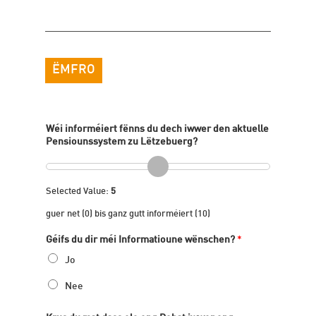
ËMFRO
Wéi informéiert fënns du dech iwwer den aktuelle
Pensiounssystem zu Lëtzebuerg?
Selected Value:
5
guer net (0) bis ganz gutt informéiert (10)
Géifs du dir méi Informatioune wënschen?
*
Jo
Nee