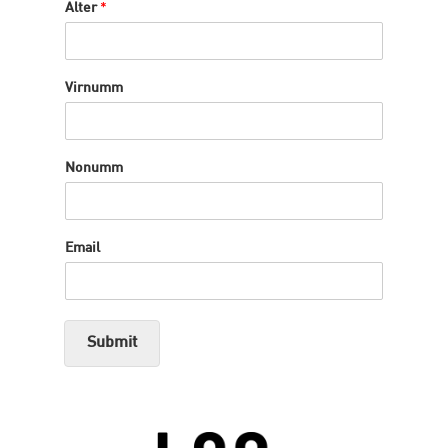
Alter
*
Virnumm
Nonumm
Email
Submit