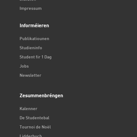
Impressum
Informéieren
Publikatiounen
Studieninfo
Student fir 1 Dag
Jobs
Newsletter
Zesummenbréngen
Kalenner
De Studentebal
Tournoi de Noël
Lidderbuch