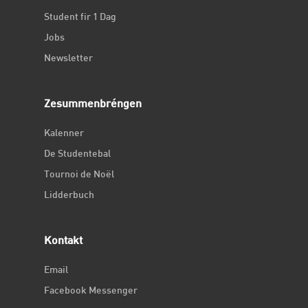
Student fir 1 Dag
Jobs
Newsletter
Zesummenbréngen
Kalenner
De Studentebal
Tournoi de Noël
Lidderbuch
Kontakt
Email
Facebook Messenger