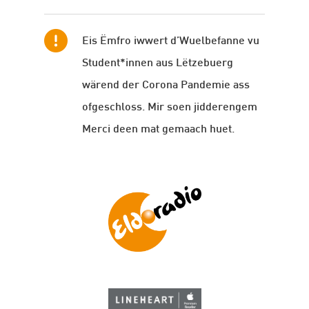
Eis Ëmfro iwwert d’Wuelbefanne vu
Student*innen aus Lëtzebuerg
wärend der Corona Pandemie ass
ofgeschloss. Mir soen jidderengem
Merci deen mat gemaach huet.