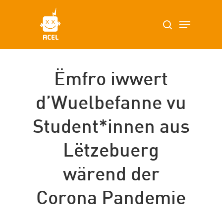
Skip
Menu
search
to
main
content
Ëmfro iwwert
d’Wuelbefanne vu
Student*innen aus
Lëtzebuerg
wärend der
Corona Pandemie