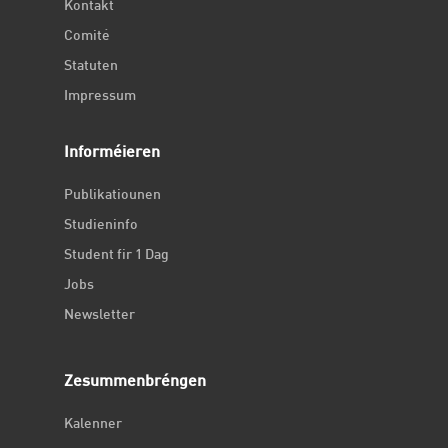
Kontakt
Comité
Statuten
Impressum
Informéieren
Publikatiounen
Studieninfo
Student fir 1 Dag
Jobs
Newsletter
Zesummenbréngen
Kalenner