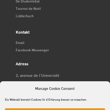
De Studentebal
Tournoi de Noël
Lidderbuch
Kontakt
Email
Facebook Messenger
Adress
2, avenue de l’Université
L-4365 Esch-sur-Alzette
Manage Cookie Consent
No RCSL
Eis Websäit benotzt Cookies fir d'Erfarung besser ze maachen.
F969