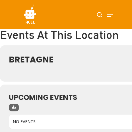
Skip
Menu
search
to
main
content
Events At This Location
BRETAGNE
UPCOMING EVENTS
NO EVENTS