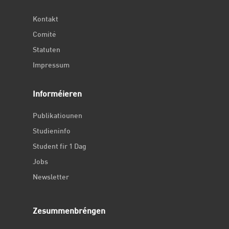
Kontakt
Comité
Statuten
Impressum
Informéieren
Publikatiounen
Studieninfo
Student fir 1 Dag
Jobs
Newsletter
Zesummenbréngen