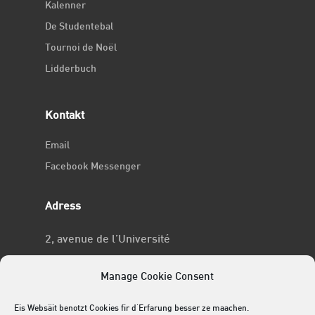
Kalenner
De Studentebal
Tournoi de Noël
Lidderbuch
Kontakt
Email
Facebook Messenger
Adress
2, avenue de l’Université
L-4365 Esch-sur-Alzette
Manage Cookie Consent
No RCSL
Eis Websäit benotzt Cookies fir d'Erfarung besser ze maachen.