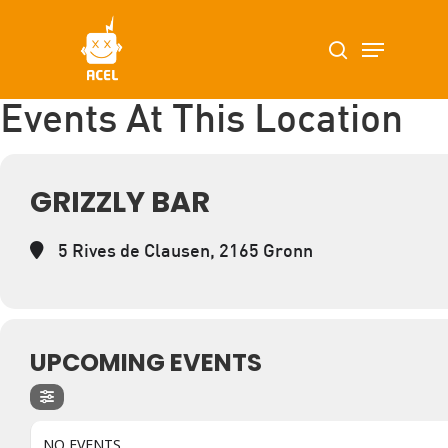
Skip
Menu
search
to
main
content
Events At This Location
GRIZZLY BAR
5 Rives de Clausen, 2165 Gronn
UPCOMING EVENTS
NO EVENTS