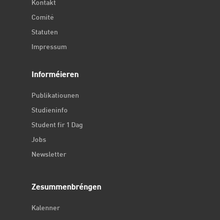
Kontakt
Comité
Statuten
Impressum
Informéieren
Publikatiounen
Studieninfo
Student fir 1 Dag
Jobs
Newsletter
Zesummenbréngen
Kalenner