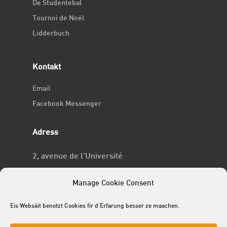
De Studentebal
Tournoi de Noël
Lidderbuch
Kontakt
Email
Facebook Messenger
Adress
2, avenue de l’Université
L-4365 Esch-sur-Alzette
Manage Cookie Consent
No RCSL
Eis Websäit benotzt Cookies fir d'Erfarung besser ze maachen.
F969