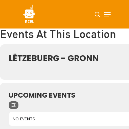
Skip
Menu
search
to
main
content
Events At This Location
LËTZEBUERG - GRONN
UPCOMING EVENTS
NO EVENTS