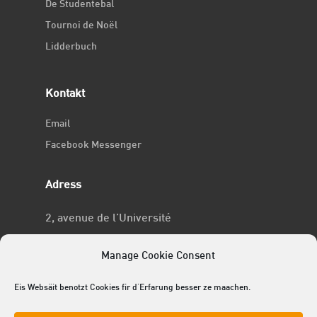
De Studentebal
Tournoi de Noël
Lidderbuch
Kontakt
Email
Facebook Messenger
Adress
2, avenue de l’Université
L-4365 Esch-sur-Alzette
Manage Cookie Consent
No RCSL
Eis Websäit benotzt Cookies fir d'Erfarung besser ze maachen.
F969