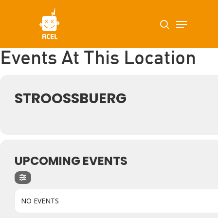
Skip
Menu
search
to
main
content
Events At This Location
STROOSSBUERG
UPCOMING EVENTS
NO EVENTS