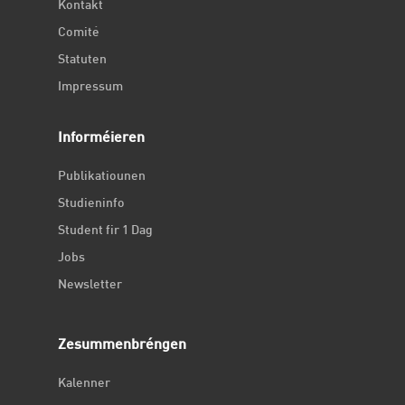
Kontakt
Comité
Statuten
Impressum
Informéieren
Publikatiounen
Studieninfo
Student fir 1 Dag
Jobs
Newsletter
Zesummenbréngen
Kalenner