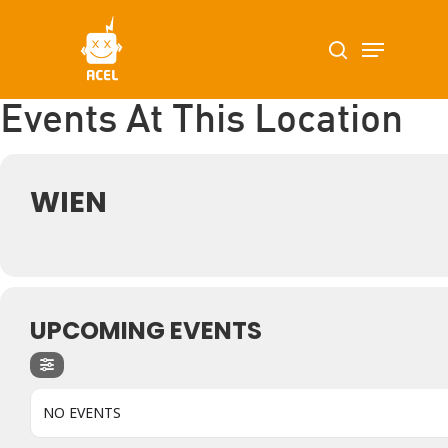
Skip
Menu
search
to
main
content
Events At This Location
WIEN
UPCOMING EVENTS
NO EVENTS