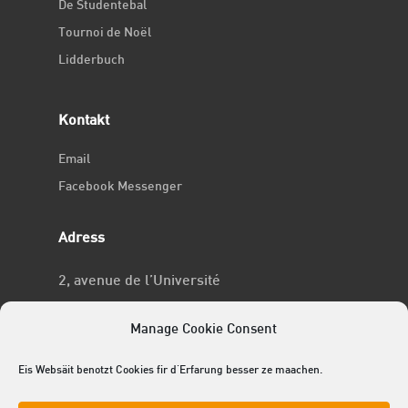
De Studentebal
Tournoi de Noël
Lidderbuch
Kontakt
Email
Facebook Messenger
Adress
2, avenue de l’Université
L-4365 Esch-sur-Alzette
Manage Cookie Consent
No RCSL
Eis Websäit benotzt Cookies fir d'Erfarung besser ze maachen.
F969