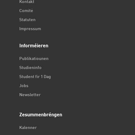
Kontakt
Comité
Statuten
Impressum
Informéieren
Publikatiounen
Studieninfo
Student fir 1 Dag
Jobs
Newsletter
Zesummenbréngen
Kalenner