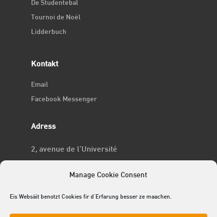
De Studentebal
Tournoi de Noël
Lidderbuch
Kontakt
Email
Facebook Messenger
Adress
2, avenue de l’Université
L-4365 Esch-sur-Alzette
Manage Cookie Consent
No RCSL
Eis Websäit benotzt Cookies fir d'Erfarung besser ze maachen.
F969