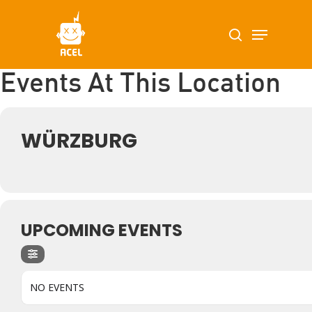
Skip
Menu
search
to
main
content
Events At This Location
WÜRZBURG
UPCOMING EVENTS
NO EVENTS