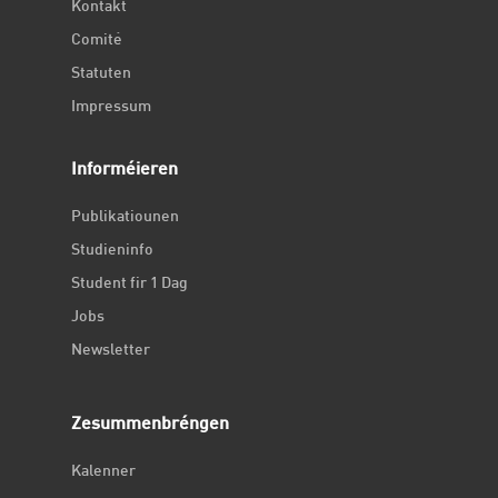
Kontakt
Comité
Statuten
Impressum
Informéieren
Publikatiounen
Studieninfo
Student fir 1 Dag
Jobs
Newsletter
Zesummenbréngen
Kalenner