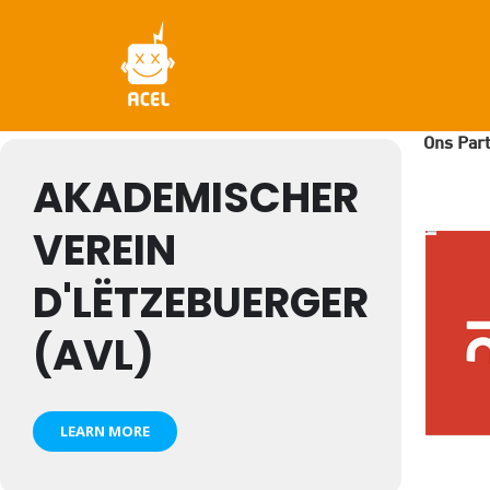
Skip
to
main
content
Ons Par
AKADEMISCHER
VEREIN
D'LËTZEBUERGER
(AVL)
LEARN MORE