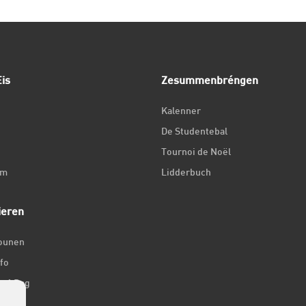
is
Zesummenbréngen
Kalenner
De Studentebal
Tournoi de Noël
um
Lidderbuch
ieren
iounen
fo
ir 1 Dag