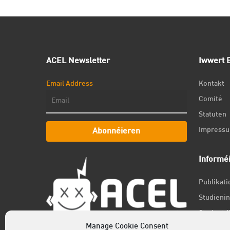
ACEL Newsletter
Iwwert E
Email Address
Kontakt
Comité
Statuten
Impress
Abonnéieren
Informé
Publikat
Studienin
Student f
Manage Cookie Consent
Jobs