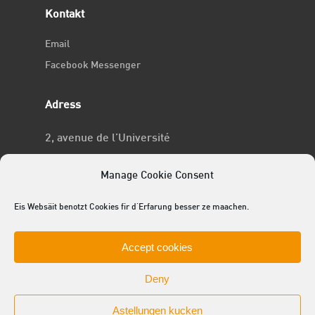
Kontakt
Email
Facebook Messenger
Adress
2, avenue de l’Université
L-4365 Esch-sur-Alzette
Manage Cookie Consent
No RCSL
Eis Websäit benotzt Cookies fir d'Erfarung besser ze maachen.
F969
Accept cookies
Deny
Astellungen kucken
© 2025 ACEL - de Studentevertrieder