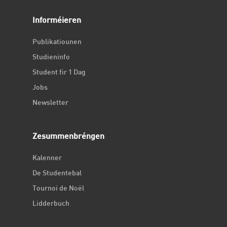
Informéieren
Publikatiounen
Studieninfo
Student fir 1 Dag
Jobs
Newsletter
Zesummenbréngen
Kalenner
De Studentebal
Tournoi de Noël
Lidderbuch