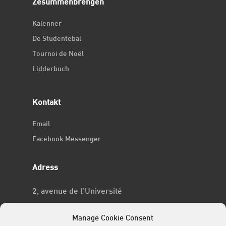
Zesummenbréngen
Kalenner
De Studentebal
Tournoi de Noël
Lidderbuch
Kontakt
Email
Facebook Messenger
Adress
2, avenue de l’Université
L-4365 Esch-sur-Alzette
Manage Cookie Consent