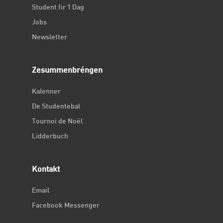
Student fir 1 Dag
Jobs
Newsletter
Zesummenbréngen
Kalenner
De Studentebal
Tournoi de Noël
Lidderbuch
Kontakt
Email
Facebook Messenger