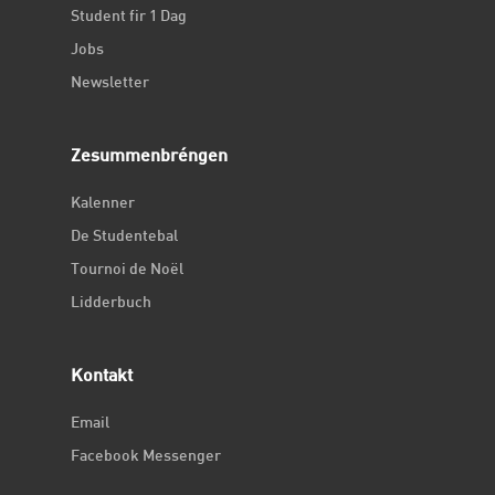
Student fir 1 Dag
Jobs
Newsletter
Zesummenbréngen
Kalenner
De Studentebal
Tournoi de Noël
Lidderbuch
Kontakt
Email
Facebook Messenger