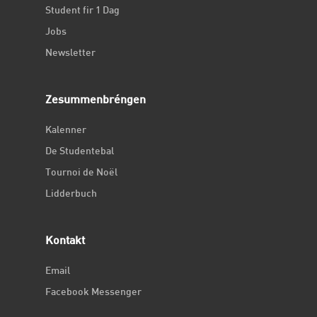
Student fir 1 Dag
Jobs
Newsletter
Zesummenbréngen
Kalenner
De Studentebal
Tournoi de Noël
Lidderbuch
Kontakt
Email
Facebook Messenger