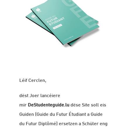
Léif Cerclen,
dëst Joer lancéiere
mir
DeStudenteguide.lu
dëse Site soll eis
Guiden (Guide du Futur Étudiant a Guide
du Futur Diplômé) ersetzen a Schüler eng