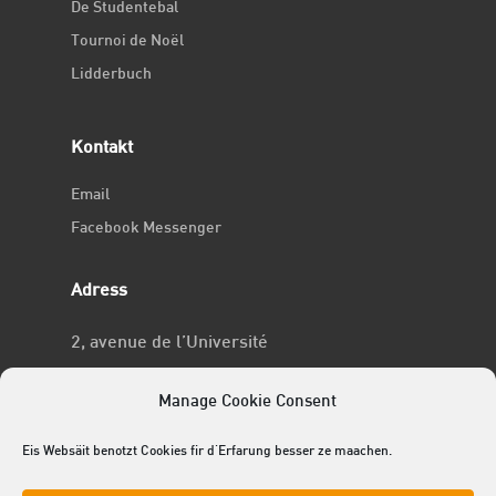
De Studentebal
Tournoi de Noël
Lidderbuch
Kontakt
Email
Facebook Messenger
Adress
2, avenue de l’Université
L-4365 Esch-sur-Alzette
Manage Cookie Consent
No RCSL
Eis Websäit benotzt Cookies fir d'Erfarung besser ze maachen.
F969