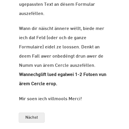
ugepassten Text an dësem Formular
auszefëllen.
Wann dir näischt ännere wëllt, biede mer
iech dat Feld (oder och de ganze
Formulaire) eidel ze loossen. Denkt an
deem Fall awer onbedéngt drun awer de
Numm vun ärem Cercle auszefëllen.
Wannechglift lued egalwei 1-2 Fotoen vun
ärem Cercle erop.
Mir soen iech villmools Merci!
Nächst