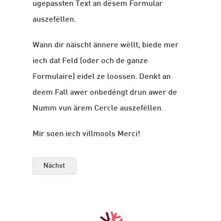
ugepassten Text an dësem Formular
auszefëllen.
Wann dir näischt ännere wëllt, biede mer
iech dat Feld (oder och de ganze
Formulaire) eidel ze loossen. Denkt an
deem Fall awer onbedéngt drun awer de
Numm vun ärem Cercle auszefëllen.
Mir soen iech villmools Merci!
Nächst