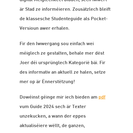
digital Méiglechkeet bidden, sech iwwert
är Stad ze informéieren. Zousätzlech bleift
de klassesche Studenteguide als Pocket-
Versioun awer erhalen.
Fir den Iwwergang sou einfach wei
méiglech ze gestalten, behale mer dëst
Joer déi ursprünglech Kategorië bäi. Fir
des informativ an aktuell ze halen, setze
mer op är Ënnerstëtzung!
Dowéinst géinge mir iech bieden am
pdf
vum Guide 2024 sech är Texter
unzekucken, a wann der eppes
aktualiséiere wëllt, de ganzen,