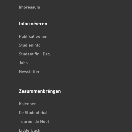
Impressum
Informéieren
Publikatiounen
Studieninfo
Student fir 1 Dag
Jobs
Newsletter
Zesummenbréngen
Kalenner
De Studentebal
Tournoi de Noël
Lidderbuch