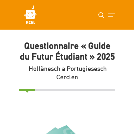
Skip
Menu
search
to
main
content
Questionnaire « Guide
du Futur Étudiant » 2025
Hollänesch a Portugiesesch
Cerclen