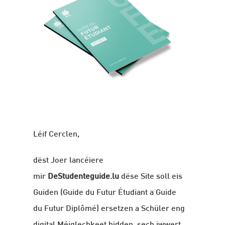
Léif Cerclen,
dëst Joer lancéiere
mir
DeStudenteguide.lu
dëse Site soll eis
Guiden (Guide du Futur Étudiant a Guide
du Futur Diplômé) ersetzen a Schüler eng