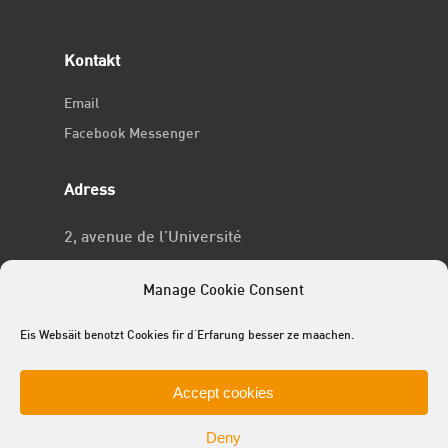
Kontakt
Email
Facebook Messenger
Adress
2, avenue de l’Université
L-4365 Esch-sur-Alzette
Manage Cookie Consent
No RCSL
Eis Websäit benotzt Cookies fir d'Erfarung besser ze maachen.
F969
Accept cookies
Deny