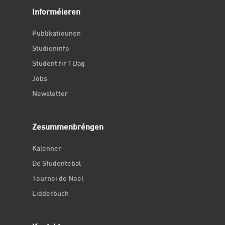
Informéieren
Publikatiounen
Studieninfo
Student fir 1 Dag
Jobs
Newsletter
Zesummenbréngen
Kalenner
De Studentebal
Tournoi de Noël
Lidderbuch