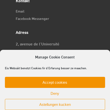
Kontakt
Email
Facebook Messenger
Adress
2, avenue de l’Université
L-4365 Esch-sur-Alzette
Manage Cookie Consent
No RCSL
Eis Websäit benotzt Cookies fir d'Erfarung besser ze maachen.
F969
Accept cookies
Deny
Astellungen kucken
© 2025 ACEL - de Studentevertrieder