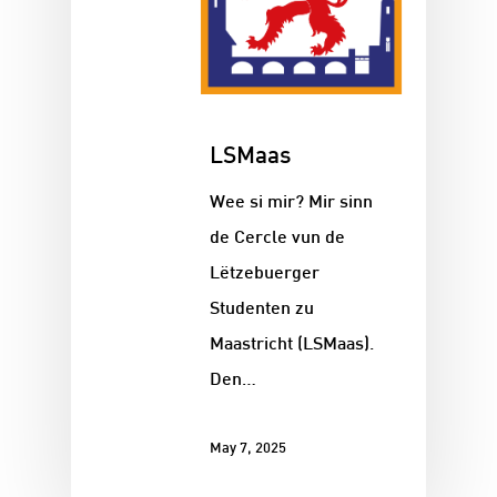
LSMaas
Wee si mir? Mir sinn
de Cercle vun de
Lëtzebuerger
Studenten zu
Maastricht (LSMaas).
Den…
May 7, 2025