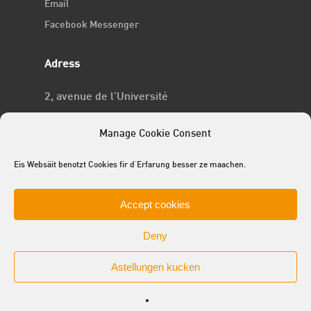
Email
Facebook Messenger
Adress
2, avenue de l’Université
L-4365 Esch-sur-Alzette
Manage Cookie Consent
No RCSL
Eis Websäit benotzt Cookies fir d'Erfarung besser ze maachen.
F969
Accept cookies
Deny
Astellungen kucken
© 2025 ACEL - de Studentevertrieder
facebook
linkedin
youtube
github
instagram