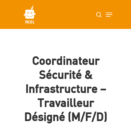
Skip
Menu
search
to
main
content
Coordinateur
Sécurité &
Infrastructure –
Travailleur
Désigné (m/f/d)