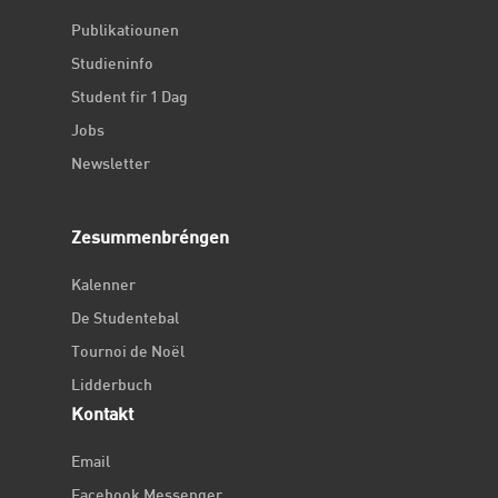
Publikatiounen
Studieninfo
Student fir 1 Dag
Jobs
Newsletter
Zesummenbréngen
Kalenner
De Studentebal
Tournoi de Noël
Lidderbuch
Kontakt
Email
Facebook Messenger