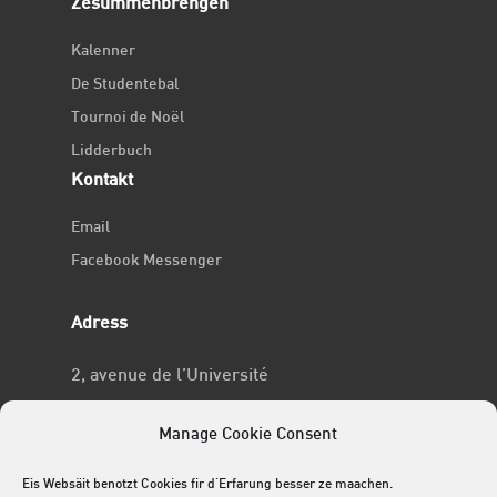
Zesummenbréngen
Kalenner
De Studentebal
Tournoi de Noël
Lidderbuch
Kontakt
Email
Facebook Messenger
Adress
2, avenue de l’Université
L-4365 Esch-sur-Alzette
Manage Cookie Consent
No RCSL
Eis Websäit benotzt Cookies fir d'Erfarung besser ze maachen.