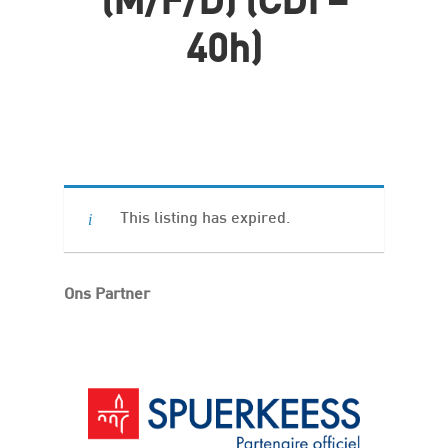
(m/f/d) (CDI –
40h)
This listing has expired.
Ons Partner