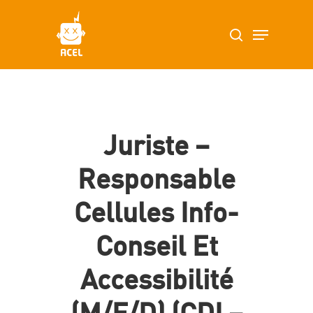
Skip
Menu
search
to
main
content
Juriste –
Responsable
Cellules Info-
Conseil Et
Accessibilité