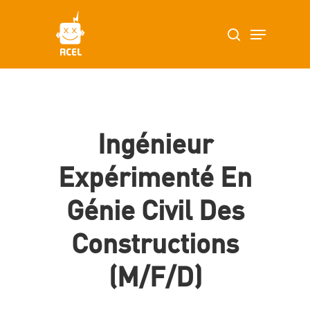
Skip
Menu
search
to
main
content
Ingénieur
Expérimenté En
Génie Civil Des
Constructions
(m/f/d)