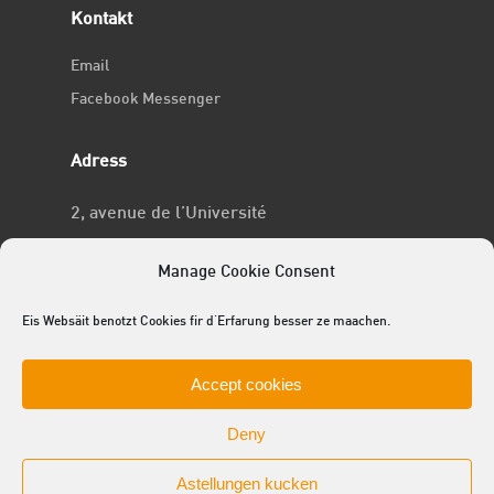
Kontakt
Email
Facebook Messenger
Adress
2, avenue de l’Université
L-4365 Esch-sur-Alzette
Manage Cookie Consent
No RCSL
Eis Websäit benotzt Cookies fir d'Erfarung besser ze maachen.
F969
Accept cookies
Deny
Astellungen kucken
© 2025 ACEL - de Studentevertrieder