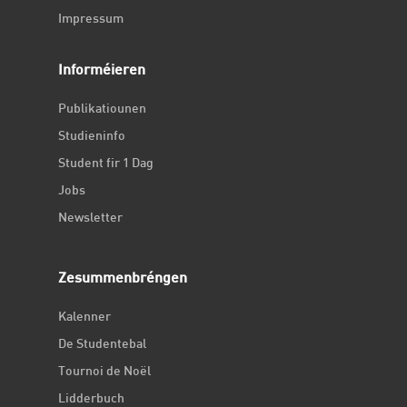
Impressum
Informéieren
Publikatiounen
Studieninfo
Student fir 1 Dag
Jobs
Newsletter
Zesummenbréngen
Kalenner
De Studentebal
Tournoi de Noël
Lidderbuch