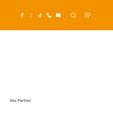
search
FACEBOOK
INSTAGRAM
TIKTOK
PHONE
EMAIL
Menu
Ons Partner