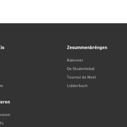
is
Zesummenbréngen
Kalenner
De Studentebal
Tournoi de Noël
um
Lidderbuch
ieren
iounen
fo