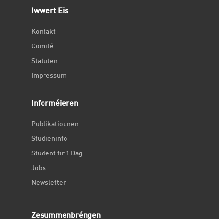
Iwwert Eis
Kontakt
Comité
Statuten
Impressum
Informéieren
Publikatiounen
Studieninfo
Student fir 1 Dag
Jobs
Newsletter
Zesummenbréngen