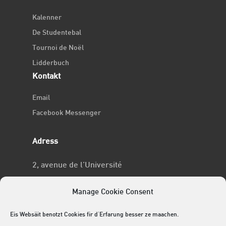
Kalenner
De Studentebal
Tournoi de Noël
Lidderbuch
Kontakt
Email
Facebook Messenger
Adress
2, avenue de l’Université
L-4365 Esch-sur-Alzette
Manage Cookie Consent
No RCSL
Eis Websäit benotzt Cookies fir d'Erfarung besser ze maachen.