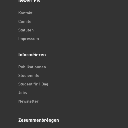
Iwwert Eis
Kontakt
Comité
Statuten
Impressum
Informéieren
Publikatiounen
Studieninfo
Student fir 1 Dag
Jobs
Newsletter
Zesummenbréngen