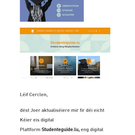
Léif Cerclen,
dëst Joer aktualiséiere mir fir déi eicht
Kéier eis digital
Plattform
Studenteguide.lu,
eng digital