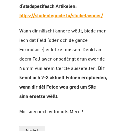
d'stadspezifesch Artikelen:
https://studenteguide.lu/studielaenner/
Wann dir näischt ännere wëllt, biede mer
iech dat Feld (oder och de ganze
Formulaire) eidel ze loossen. Denkt an
deem Fall awer onbedéngt drun awer de
Numm vun ärem Cercle auszefëllen.
Dir
kennt och 2-3 aktuell Fotoen eroplueden,
wann dir déi Fotoe wou grad um Site
sinn ersetze wëllt.
Mir soen iech villmools Merci!
Nächst