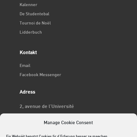
Kalenner
De Studentebal
Tournoi de Noël
Lidderbuch
Kontakt
Email
Facebook Messenger
Adress
2, avenue de l’Université
L-4365 Esch-sur-Alzette
Manage Cookie Consent
No RCSL
Eis Websäit benotzt Cookies fir d'Erfarung besser ze maachen.