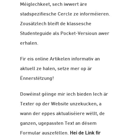
Méiglechkeet, sech iwwert äre
stadspezifiesche Cercle ze informéieren.
Zousätzlech bleift de klassesche
Studenteguide als Pocket-Versioun awer
erhalen.
Fir eis online Artikelen informativ an
aktuell ze halen, setze mer op är
Ënnerstëtzung!
Dowéinst géinge mir iech bieden Iech är
Texter op der Website unzekucken, a
wann der eppes aktualiséiere wëllt, de
ganzen, ugepassten Text an dësem
Formular auszefëllen.
Hei de Link fir