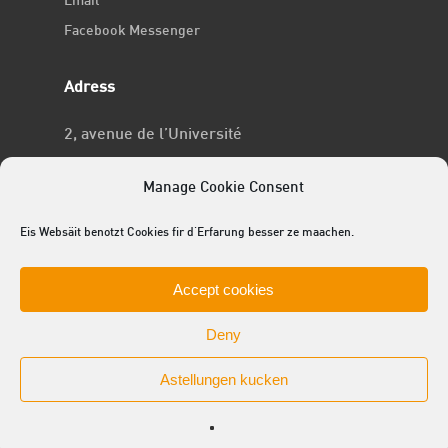
Email
Facebook Messenger
Adress
2, avenue de l’Université
L-4365 Esch-sur-Alzette
Manage Cookie Consent
No RCSL
Eis Websäit benotzt Cookies fir d'Erfarung besser ze maachen.
F969
Accept cookies
Deny
Astellungen kucken
© 2025 ACEL - de Studentevertrieder
facebook
linkedin
youtube
github
instagram