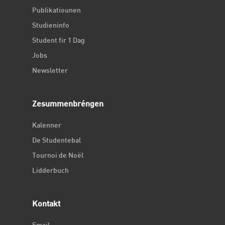
Publikatiounen
Studieninfo
Student fir 1 Dag
Jobs
Newsletter
Zesummenbréngen
Kalenner
De Studentebal
Tournoi de Noël
Lidderbuch
Kontakt