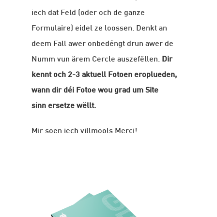
iech dat Feld (oder och de ganze
Formulaire) eidel ze loossen. Denkt an
deem Fall awer onbedéngt drun awer de
Numm vun ärem Cercle auszefëllen.
Dir
kennt och 2-3 aktuell Fotoen eroplueden,
wann dir déi Fotoe wou grad um Site
sinn ersetze wëllt.
Mir soen iech villmools Merci!