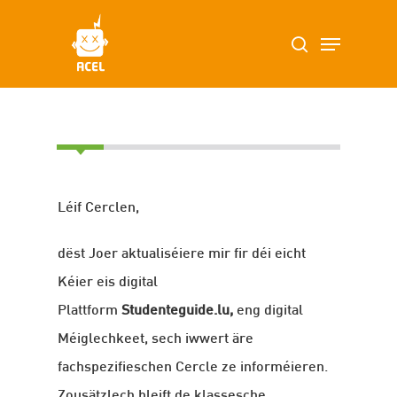
Skip
Menu
search
to
main
content
Léif Cerclen,
dëst Joer aktualiséiere mir fir déi eicht
Kéier eis digital
Plattform
Studenteguide.lu,
eng digital
Méiglechkeet, sech iwwert äre
fachspezifieschen Cercle ze informéieren.
Zousätzlech bleift de klassesche