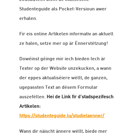
Studenteguide als Pocket-Versioun awer
erhalen.
Fir eis online Artikelen informativ an aktuell
ze halen, setze mer op är Ënnerstëtzung!
Dowéinst géinge mir iech bieden Iech är
Texter op der Website unzekucken, a wann
der eppes aktualiséiere wëllt, de ganzen,
ugepassten Text an dësem Formular
auszefëllen.
Hei de Link fir
d'stadspezifesch
Artikelen:
https://studenteguide.lu/studielaenner/
Wann dir näischt ännere wëllt, biede mer